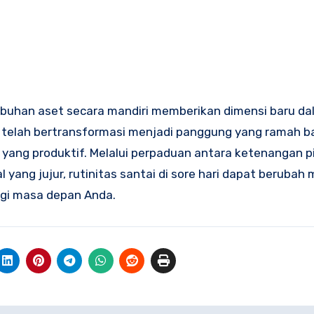
buhan aset secara mandiri memberikan dimensi baru da
 telah bertransformasi menjadi panggung yang ramah ba
 yang produktif. Melalui perpaduan antara ketenangan pi
yang jujur, rutinitas santai di sore hari dapat berubah 
agi masa depan Anda.