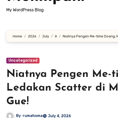
My WordPress Blog
Home
2026
July
4
Niatnya Pengen Me-time Doang, M
Uncategorized
Niatnya Pengen Me-t
Ledakan Scatter di M
Gue!
By
rumahoma
July 4, 2026