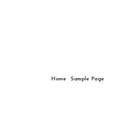
Home
Sample Page