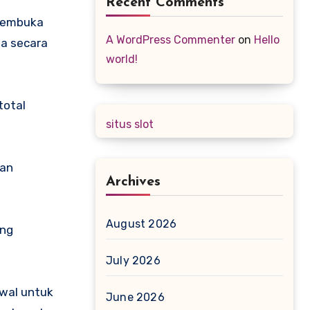
Recent Comments
 membuka
A WordPress Commenter
on
Hello
ja secara
world!
total
situs slot
gan
Archives
August 2026
ang
July 2026
awal untuk
June 2026