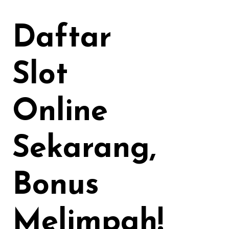
Skip
to
Daftar
content
Slot
Online
Sekarang,
Bonus
Melimpah!