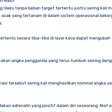
n Masif
rileks tanpa beban target tertentu justru sering kali
a acak yang tertanam di dalam sistem operasional beker
a.
ertentu secara tiba-tiba di layar kaca dapat mengubah 
ertakan angka pengganda yang terus tumbuh seiring den
nimasi tersebut sering kali menghasilkan nominal angka y
akan adrenalin yang positif dalam diri seseorang. Niat 