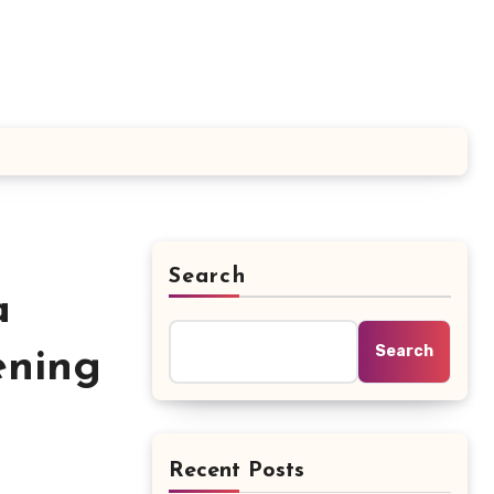
Search
a
Search
ening
Recent Posts