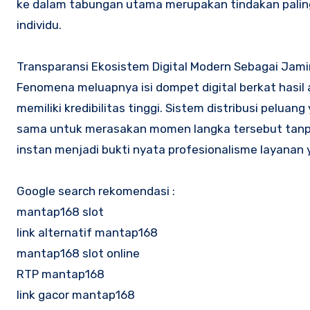
ke dalam tabungan utama merupakan tindakan palin
individu.
Transparansi Ekosistem Digital Modern Sebagai Ja
Fenomena meluapnya isi dompet digital berkat hasil
memiliki kredibilitas tinggi. Sistem distribusi pel
sama untuk merasakan momen langka tersebut tanpa 
instan menjadi bukti nyata profesionalisme layanan
Google search rekomendasi :
mantap168 slot
link alternatif mantap168
mantap168 slot online
RTP mantap168
link gacor mantap168