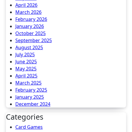
April 2026
March 2026
February 2026
January 2026
October 2025
September 2025
August 2025
July 2025
June 2025
May 2025
April 2025
March 2025
February 2025
January 2025
December 2024
Categories
Card Games