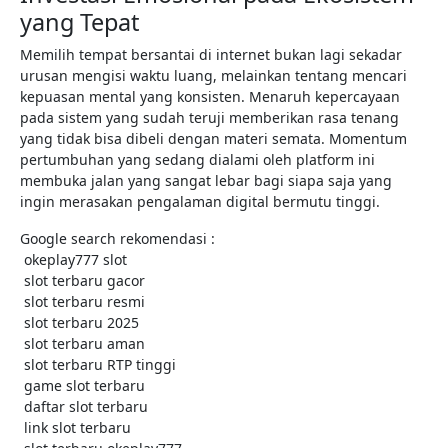
yang Tepat
Memilih tempat bersantai di internet bukan lagi sekadar
urusan mengisi waktu luang, melainkan tentang mencari
kepuasan mental yang konsisten. Menaruh kepercayaan
pada sistem yang sudah teruji memberikan rasa tenang
yang tidak bisa dibeli dengan materi semata. Momentum
pertumbuhan yang sedang dialami oleh platform ini
membuka jalan yang sangat lebar bagi siapa saja yang
ingin merasakan pengalaman digital bermutu tinggi.
Google search rekomendasi :
okeplay777 slot
slot terbaru gacor
slot terbaru resmi
slot terbaru 2025
slot terbaru aman
slot terbaru RTP tinggi
game slot terbaru
daftar slot terbaru
link slot terbaru