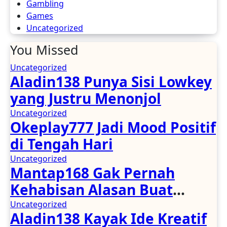
Gambling
Games
Uncategorized
You Missed
Uncategorized
Aladin138 Punya Sisi Lowkey
yang Justru Menonjol
Uncategorized
Okeplay777 Jadi Mood Positif
di Tengah Hari
Uncategorized
Mantap168 Gak Pernah
Kehabisan Alasan Buat
Dicoba
Uncategorized
Aladin138 Kayak Ide Kreatif