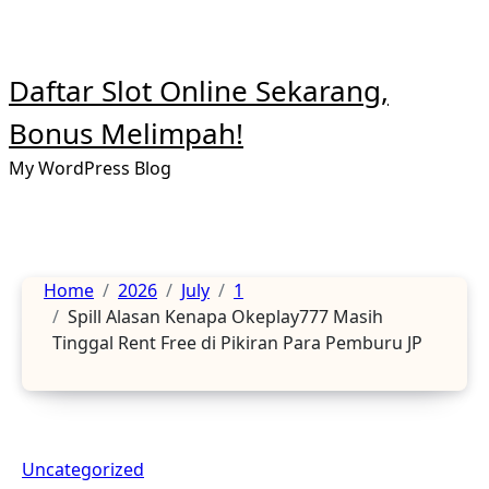
Skip
to
content
Daftar Slot Online Sekarang,
Bonus Melimpah!
My WordPress Blog
Home
2026
July
1
Spill Alasan Kenapa Okeplay777 Masih
Tinggal Rent Free di Pikiran Para Pemburu JP
Uncategorized