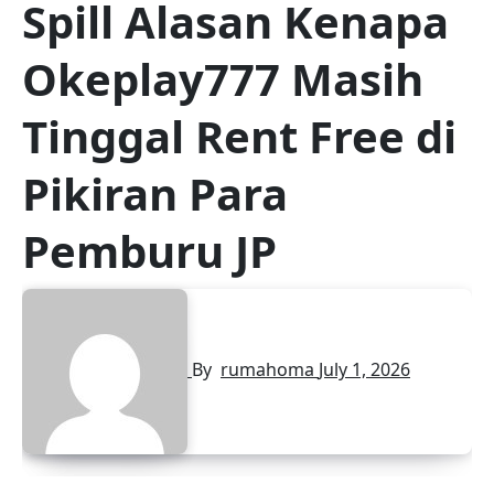
Spill Alasan Kenapa
Okeplay777 Masih
Tinggal Rent Free di
Pikiran Para
Pemburu JP
By
rumahoma
July 1, 2026