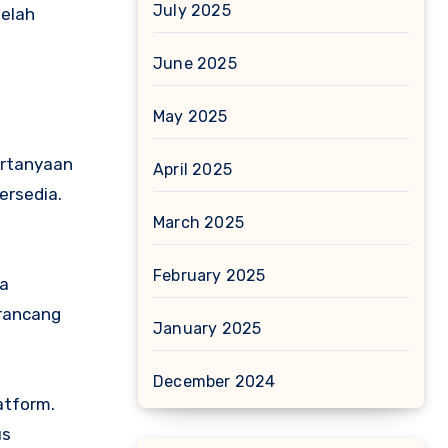
July 2025
telah
June 2025
May 2025
ertanyaan
April 2025
ersedia.
March 2025
February 2025
na
irancang
January 2025
December 2024
atform.
us