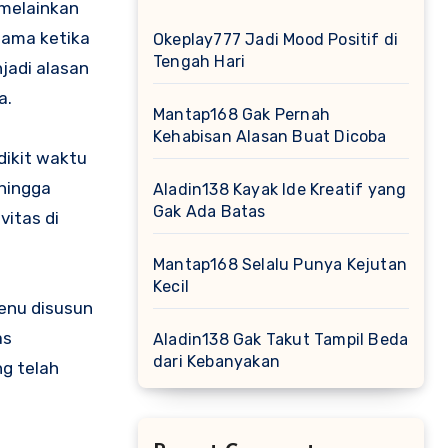
tama ketika
Okeplay777 Jadi Mood Positif di
Tengah Hari
jadi alasan
a.
Mantap168 Gak Pernah
Kehabisan Alasan Buat Dicoba
dikit waktu
hingga
Aladin138 Kayak Ide Kreatif yang
Gak Ada Batas
vitas di
Mantap168 Selalu Punya Kejutan
Kecil
menu disusun
as
Aladin138 Gak Takut Tampil Beda
dari Kebanyakan
g telah