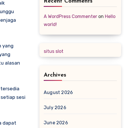
Recent Comments
ik
nunggu
A WordPress Commenter
on
Hello
menjaga
world!
n yang
situs slot
 yang
tu alasan
Archives
 tersedia
August 2026
setiap sesi
July 2026
a dapat
June 2026