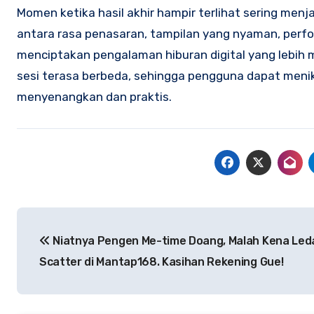
Momen ketika hasil akhir hampir terlihat sering men
antara rasa penasaran, tampilan yang nyaman, perfo
menciptakan pengalaman hiburan digital yang lebih
sesi terasa berbeda, sehingga pengguna dapat menik
menyenangkan dan praktis.
Post
Niatnya Pengen Me-time Doang, Malah Kena Led
navigation
Scatter di Mantap168. Kasihan Rekening Gue!