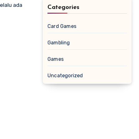
elalu ada
Categories
Card Games
Gambling
Games
Uncategorized