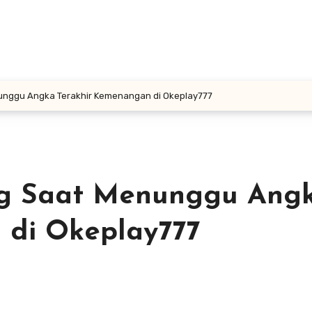
unggu Angka Terakhir Kemenangan di Okeplay777
ng Saat Menunggu Ang
 di Okeplay777