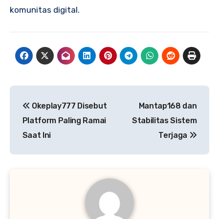
komunitas digital.
Post
Okeplay777 Disebut
Mantap168 dan
navigation
Platform Paling Ramai
Stabilitas Sistem
Saat Ini
Terjaga