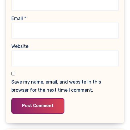
Email
*
Website
Save my name, email, and website in this
browser for the next time I comment.