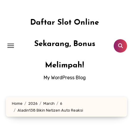
Skip
to
content
Daftar Slot Online
Sekarang, Bonus
Melimpah!
My WordPress Blog
Home
2026
March
6
Aladin138 Bikin Netizen Auto Reaksi