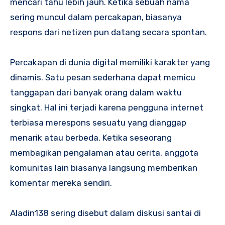
mencari tahu lebih jauh. Ketika sebuah nama
sering muncul dalam percakapan, biasanya
respons dari netizen pun datang secara spontan.
Percakapan di dunia digital memiliki karakter yang
dinamis. Satu pesan sederhana dapat memicu
tanggapan dari banyak orang dalam waktu
singkat. Hal ini terjadi karena pengguna internet
terbiasa merespons sesuatu yang dianggap
menarik atau berbeda. Ketika seseorang
membagikan pengalaman atau cerita, anggota
komunitas lain biasanya langsung memberikan
komentar mereka sendiri.
Aladin138 sering disebut dalam diskusi santai di