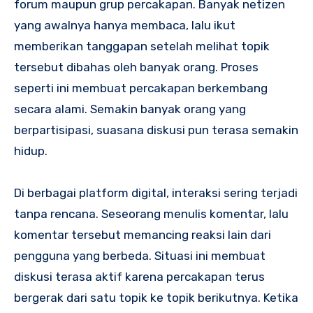
forum maupun grup percakapan. Banyak netizen
yang awalnya hanya membaca, lalu ikut
memberikan tanggapan setelah melihat topik
tersebut dibahas oleh banyak orang. Proses
seperti ini membuat percakapan berkembang
secara alami. Semakin banyak orang yang
berpartisipasi, suasana diskusi pun terasa semakin
hidup.
Di berbagai platform digital, interaksi sering terjadi
tanpa rencana. Seseorang menulis komentar, lalu
komentar tersebut memancing reaksi lain dari
pengguna yang berbeda. Situasi ini membuat
diskusi terasa aktif karena percakapan terus
bergerak dari satu topik ke topik berikutnya. Ketika