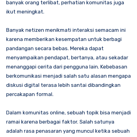
banyak orang terlibat, perhatian komunitas juga
ikut meningkat.
Banyak netizen menikmati interaksi semacam ini
karena memberikan kesempatan untuk berbagi
pandangan secara bebas. Mereka dapat
menyampaikan pendapat, bertanya, atau sekadar
menanggapi cerita dari pengguna lain. Kebebasan
berkomunikasi menjadi salah satu alasan mengapa
diskusi digital terasa lebih santai dibandingkan
percakapan formal.
Dalam komunitas online, sebuah topik bisa menjadi
ramai karena berbagai faktor. Salah satunya
adalah rasa penasaran yang muncul ketika sebuah