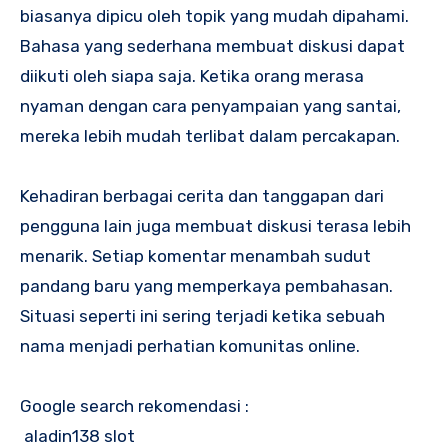
biasanya dipicu oleh topik yang mudah dipahami.
Bahasa yang sederhana membuat diskusi dapat
diikuti oleh siapa saja. Ketika orang merasa
nyaman dengan cara penyampaian yang santai,
mereka lebih mudah terlibat dalam percakapan.
Kehadiran berbagai cerita dan tanggapan dari
pengguna lain juga membuat diskusi terasa lebih
menarik. Setiap komentar menambah sudut
pandang baru yang memperkaya pembahasan.
Situasi seperti ini sering terjadi ketika sebuah
nama menjadi perhatian komunitas online.
Google search rekomendasi :
aladin138 slot