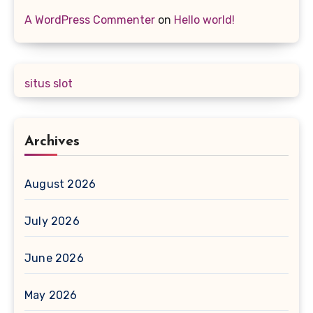
A WordPress Commenter
on
Hello world!
situs slot
Archives
August 2026
July 2026
June 2026
May 2026