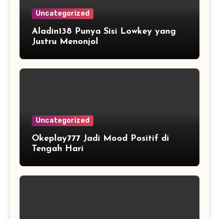
Uncategorized
Aladin138 Punya Sisi Lowkey yang
Justru Menonjol
Uncategorized
Okeplay777 Jadi Mood Positif di
Tengah Hari