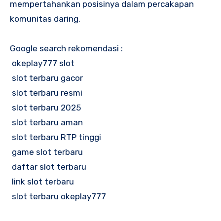
mempertahankan posisinya dalam percakapan
komunitas daring.
Google search rekomendasi :
okeplay777 slot
slot terbaru gacor
slot terbaru resmi
slot terbaru 2025
slot terbaru aman
slot terbaru RTP tinggi
game slot terbaru
daftar slot terbaru
link slot terbaru
slot terbaru okeplay777