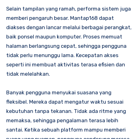
Selain tampilan yang ramah, performa sistem juga
memberi pengaruh besar. Mantap168 dapat
diakses dengan lancar melalui berbagai perangkat,
baik ponsel maupun komputer. Proses memuat
halaman berlangsung cepat, sehingga pengguna
tidak perlu menunggu lama. Kecepatan akses
seperti ini membuat aktivitas terasa efisien dan
tidak melelahkan.
Banyak pengguna menyukai suasana yang
fleksibel. Mereka dapat mengatur waktu sesuai
kebutuhan tanpa tekanan. Tidak ada ritme yang
memaksa, sehingga pengalaman terasa lebih
santai. Ketika sebuah platform mampu memberi