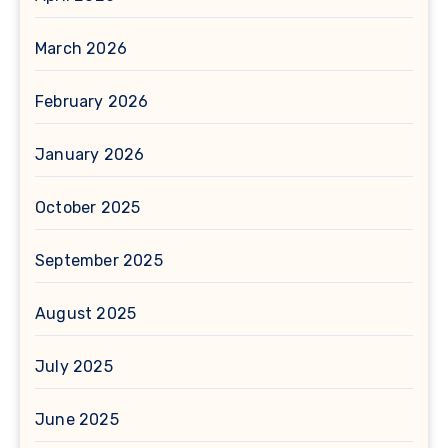
March 2026
February 2026
January 2026
October 2025
September 2025
August 2025
July 2025
June 2025