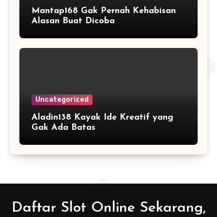
Mantap168 Gak Pernah Kehabisan
Alasan Buat Dicoba
Uncategorized
Aladin138 Kayak Ide Kreatif yang
Gak Ada Batas
Daftar Slot Online Sekarang,