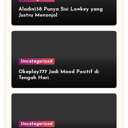
Aladin138 Punya Sisi Lowkey yang
Justru Menonjol
Uncategorized
Okeplay777 Jadi Mood Positif di
Tengah Hari
Uncategorized