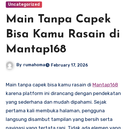
Uncategorized
Main Tanpa Capek
Bisa Kamu Rasain di
Mantap168
By
rumahoma
February 17, 2026
Main tanpa capek bisa kamu rasain di
Mantap168
karena platform ini dirancang dengan pendekatan
yang sederhana dan mudah dipahami. Sejak
pertama kali membuka halaman, pengguna
langsung disambut tampilan yang bersih serta
navigasi yang tertata rapi. Tidak ada elemen yang