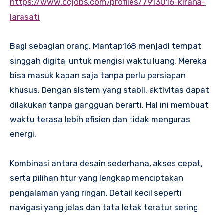
https://www.ocjobs.com/profiles/7913016-kirana-
larasati
Bagi sebagian orang, Mantap168 menjadi tempat
singgah digital untuk mengisi waktu luang. Mereka
bisa masuk kapan saja tanpa perlu persiapan
khusus. Dengan sistem yang stabil, aktivitas dapat
dilakukan tanpa gangguan berarti. Hal ini membuat
waktu terasa lebih efisien dan tidak menguras
energi.
Kombinasi antara desain sederhana, akses cepat,
serta pilihan fitur yang lengkap menciptakan
pengalaman yang ringan. Detail kecil seperti
navigasi yang jelas dan tata letak teratur sering