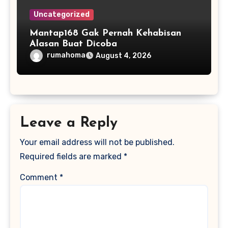
Uncategorized
Mantap168 Gak Pernah Kehabisan
Alasan Buat Dicoba
rumahoma
August 4, 2026
Leave a Reply
Your email address will not be published.
Required fields are marked
*
Comment
*