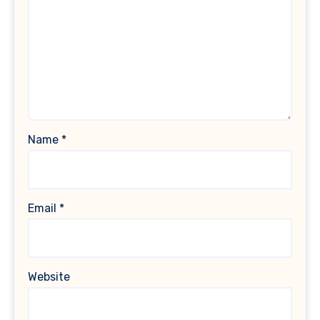
Name
*
Email
*
Website