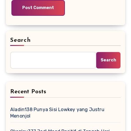
Search
Search
Recent Posts
Aladin138 Punya Sisi Lowkey yang Justru
Menonjol