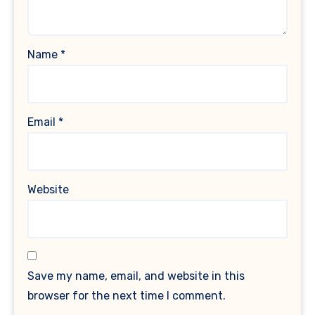
Name
*
Email
*
Website
Save my name, email, and website in this
browser for the next time I comment.