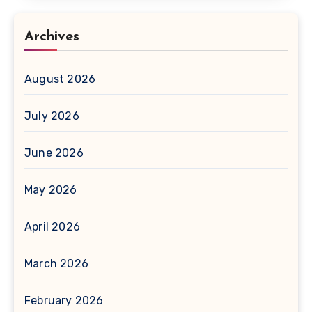
Archives
August 2026
July 2026
June 2026
May 2026
April 2026
March 2026
February 2026