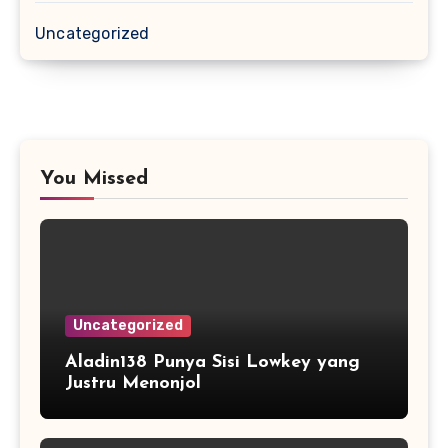
Uncategorized
You Missed
Uncategorized
Aladin138 Punya Sisi Lowkey yang
Justru Menonjol