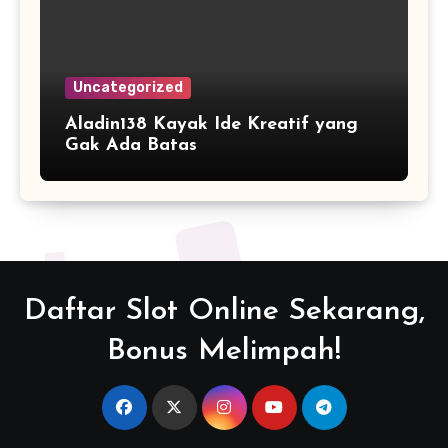
Uncategorized
Aladin138 Kayak Ide Kreatif yang
Gak Ada Batas
Daftar Slot Online Sekarang,
Bonus Melimpah!