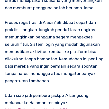
untuk menciptakan suasana yang menyenangkan
dan membuat pengguna betah berlama-lama.
Proses registrasi di Aladin138 dibuat cepat dan
praktis. Langkah-langkah pendaftaran ringkas,
memungkinkan pengguna segera mengakses
seluruh fitur. Sistem login yang mudah digunakan
memastikan aktivitas kembali ke platform bisa
dilakukan tanpa hambatan. Kemudahan ini penting
bagi mereka yang ingin bermain secara spontan
tanpa harus menunggu atau mengatur banyak
pengaturan tambahan.
Udah siap jadi pemburu jackpot? Langsung
meluncur ke Halaman resminya :