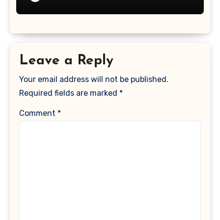
Leave a Reply
Your email address will not be published.
Required fields are marked
*
Comment
*