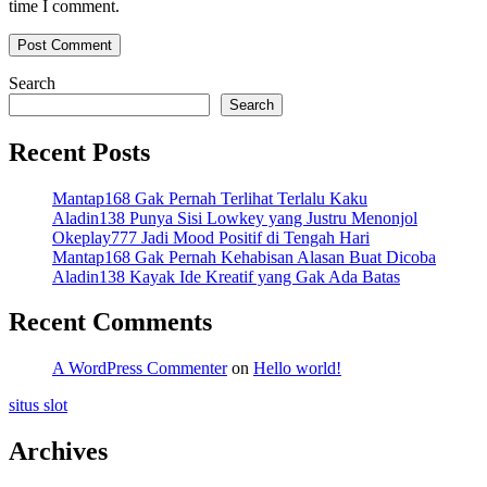
time I comment.
Search
Search
Recent Posts
Mantap168 Gak Pernah Terlihat Terlalu Kaku
Aladin138 Punya Sisi Lowkey yang Justru Menonjol
Okeplay777 Jadi Mood Positif di Tengah Hari
Mantap168 Gak Pernah Kehabisan Alasan Buat Dicoba
Aladin138 Kayak Ide Kreatif yang Gak Ada Batas
Recent Comments
A WordPress Commenter
on
Hello world!
situs slot
Archives