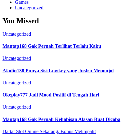
Games
Uncategorized
You Missed
Uncategorized
Mantap168 Gak Pernah Terlihat Terlalu Kaku
Uncategorized
Aladin138 Punya Sisi Lowkey yang Justru Menonjol
Uncategorized
Okeplay777 Jadi Mood Positif di Tengah Hari
Uncategorized
Mantap168 Gak Pernah Kehabisan Alasan Buat Dicoba
Daftar Slot Online Sekarang, Bonus Melimpah!