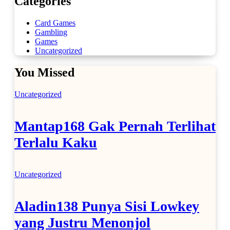
Categories
Card Games
Gambling
Games
Uncategorized
You Missed
Uncategorized
Mantap168 Gak Pernah Terlihat
Terlalu Kaku
Uncategorized
Aladin138 Punya Sisi Lowkey
yang Justru Menonjol