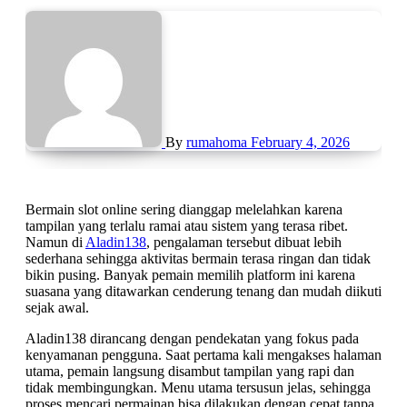
By
rumahoma
February 4, 2026
Bermain slot online sering dianggap melelahkan karena
tampilan yang terlalu ramai atau sistem yang terasa ribet.
Namun di
Aladin138
, pengalaman tersebut dibuat lebih
sederhana sehingga aktivitas bermain terasa ringan dan tidak
bikin pusing. Banyak pemain memilih platform ini karena
suasana yang ditawarkan cenderung tenang dan mudah diikuti
sejak awal.
Aladin138 dirancang dengan pendekatan yang fokus pada
kenyamanan pengguna. Saat pertama kali mengakses halaman
utama, pemain langsung disambut tampilan yang rapi dan
tidak membingungkan. Menu utama tersusun jelas, sehingga
proses mencari permainan bisa dilakukan dengan cepat tanpa