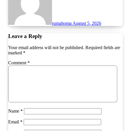
rumahoma
August 5, 2026
Leave a Reply
Your email address will not be published.
Required fields are
marked
*
Comment
*
Name
*
Email
*