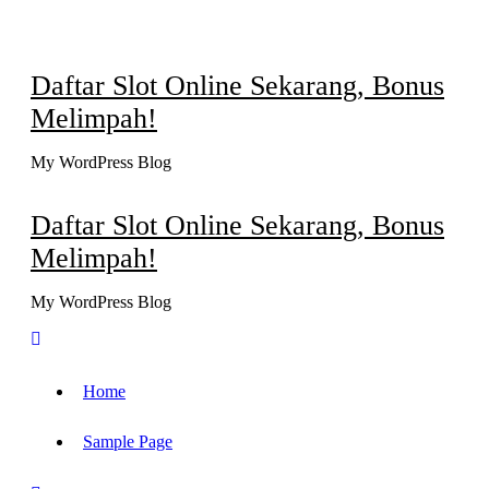
Skip
to
content
Daftar Slot Online Sekarang, Bonus
Melimpah!
My WordPress Blog
Daftar Slot Online Sekarang, Bonus
Melimpah!
My WordPress Blog
Home
Sample Page