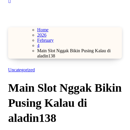
Home
2026
February
4
Main Slot Nggak Bikin Pusing Kalau di
aladin138
Uncategorized
Main Slot Nggak Bikin
Pusing Kalau di
aladin138