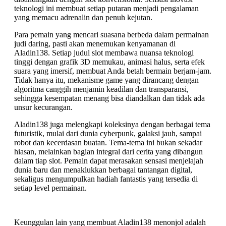
teknologi ini membuat setiap putaran menjadi pengalaman
yang memacu adrenalin dan penuh kejutan.
Para pemain yang mencari suasana berbeda dalam permainan
judi daring, pasti akan menemukan kenyamanan di
Aladin138. Setiap judul slot membawa nuansa teknologi
tinggi dengan grafik 3D memukau, animasi halus, serta efek
suara yang imersif, membuat Anda betah bermain berjam-jam.
Tidak hanya itu, mekanisme game yang dirancang dengan
algoritma canggih menjamin keadilan dan transparansi,
sehingga kesempatan menang bisa diandalkan dan tidak ada
unsur kecurangan.
Aladin138 juga melengkapi koleksinya dengan berbagai tema
futuristik, mulai dari dunia cyberpunk, galaksi jauh, sampai
robot dan kecerdasan buatan. Tema-tema ini bukan sekadar
hiasan, melainkan bagian integral dari cerita yang dibangun
dalam tiap slot. Pemain dapat merasakan sensasi menjelajah
dunia baru dan menaklukkan berbagai tantangan digital,
sekaligus mengumpulkan hadiah fantastis yang tersedia di
setiap level permainan.
Keunggulan lain yang membuat Aladin138 menonjol adalah