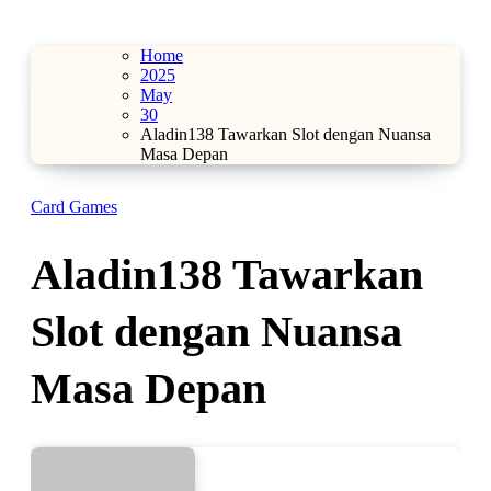
Home
2025
May
30
Aladin138 Tawarkan Slot dengan Nuansa
Masa Depan
Card Games
Aladin138 Tawarkan
Slot dengan Nuansa
Masa Depan