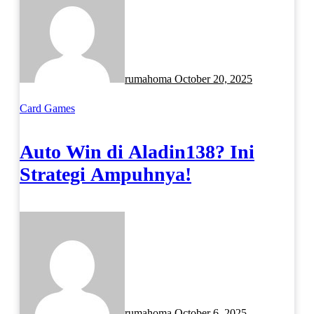
rumahoma
October 20, 2025
Card Games
Auto Win di Aladin138? Ini
Strategi Ampuhnya!
rumahoma
October 6, 2025