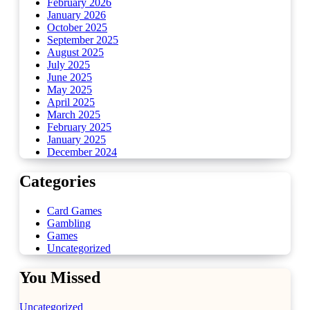
February 2026
January 2026
October 2025
September 2025
August 2025
July 2025
June 2025
May 2025
April 2025
March 2025
February 2025
January 2025
December 2024
Categories
Card Games
Gambling
Games
Uncategorized
You Missed
Uncategorized