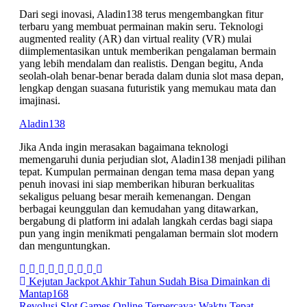
Dari segi inovasi, Aladin138 terus mengembangkan fitur
terbaru yang membuat permainan makin seru. Teknologi
augmented reality (AR) dan virtual reality (VR) mulai
diimplementasikan untuk memberikan pengalaman bermain
yang lebih mendalam dan realistis. Dengan begitu, Anda
seolah-olah benar-benar berada dalam dunia slot masa depan,
lengkap dengan suasana futuristik yang memukau mata dan
imajinasi.
Aladin138
Jika Anda ingin merasakan bagaimana teknologi
memengaruhi dunia perjudian slot, Aladin138 menjadi pilihan
tepat. Kumpulan permainan dengan tema masa depan yang
penuh inovasi ini siap memberikan hiburan berkualitas
sekaligus peluang besar meraih kemenangan. Dengan
berbagai keunggulan dan kemudahan yang ditawarkan,
bergabung di platform ini adalah langkah cerdas bagi siapa
pun yang ingin menikmati pengalaman bermain slot modern
dan menguntungkan.
Post
Kejutan Jackpot Akhir Tahun Sudah Bisa Dimainkan di
Mantap168
navigation
Revolusi Slot Games Online Terpercaya: Waktu Tepat