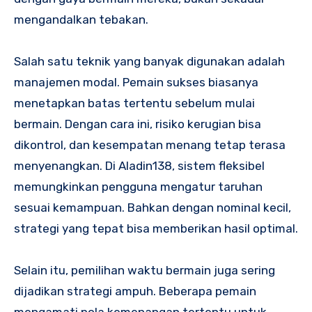
mengandalkan tebakan.
Salah satu teknik yang banyak digunakan adalah
manajemen modal. Pemain sukses biasanya
menetapkan batas tertentu sebelum mulai
bermain. Dengan cara ini, risiko kerugian bisa
dikontrol, dan kesempatan menang tetap terasa
menyenangkan. Di Aladin138, sistem fleksibel
memungkinkan pengguna mengatur taruhan
sesuai kemampuan. Bahkan dengan nominal kecil,
strategi yang tepat bisa memberikan hasil optimal.
Selain itu, pemilihan waktu bermain juga sering
dijadikan strategi ampuh. Beberapa pemain