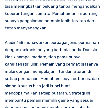
bisa meningkatkan peluang tanpa mengandalkan
keberuntungan semata. Pemahaman ini penting
supaya pengalaman bermain lebih terarah dan
tetap menyenangkan.
Aladin138 menawarkan berbagai jenis permainan
dengan mekanisme yang berbeda-beda. Dari slot
klasik sampai modern, tiap game punya
karakteristik unik. Pemain yang cermat biasanya
mulai dengan mempelajari fitur dan aturan di
setiap permainan. Memahami payline, bonus, dan
simbol khusus bisa jadi kunci buat
mengoptimalkan setiap putaran. Strategi ini
membantu pemain memilih game yang sesuai
dengan gaya bermain mereka, bukan sekadar