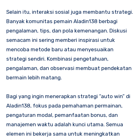
Selain itu, interaksi sosial juga membantu strategi.
Banyak komunitas pemain Aladin138 berbagi
pengalaman, tips, dan pola kemenangan. Diskusi
semacam ini sering memberi inspirasi untuk
mencoba metode baru atau menyesuaikan
strategi sendiri. Kombinasi pengetahuan,
pengalaman, dan observasi membuat pendekatan
bermain lebih matang.
Bagi yang ingin menerapkan strategi “auto win” di
Aladin138, fokus pada pemahaman permainan,
pengaturan modal, pemanfaatan bonus, dan
manajemen waktu adalah kunci utama. Semua
elemen ini bekerja sama untuk meningkatkan