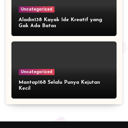
Uncategorized
Aladin138 Kayak Ide Kreatif yang
Gak Ada Batas
Uncategorized
Mantap168 Selalu Punya Kejutan
Kecil