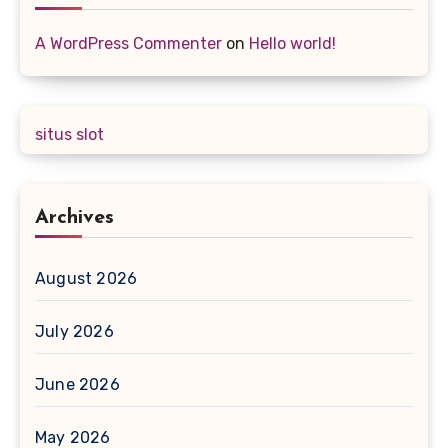
A WordPress Commenter
on
Hello world!
situs slot
Archives
August 2026
July 2026
June 2026
May 2026