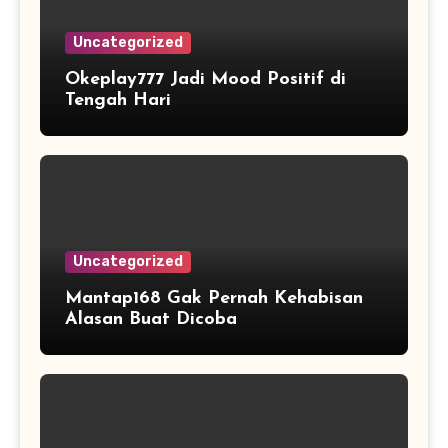
Uncategorized
Okeplay777 Jadi Mood Positif di
Tengah Hari
Uncategorized
Mantap168 Gak Pernah Kehabisan
Alasan Buat Dicoba