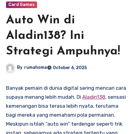
Card Games
Auto Win di
Aladin138? Ini
Strategi Ampuhnya!
By
rumahoma
October 6, 2025
Banyak pemain di dunia digital sering mencari cara
supaya menang lebih mudah. Di
Aladin138
, sensasi
kemenangan bisa terasa lebih nyata, terutama
bagi mereka yang memahami pola permainan.
Meskipun istilah “auto win” terdengar seperti trik
instan, sebenarnya ada strategi tertentu yang