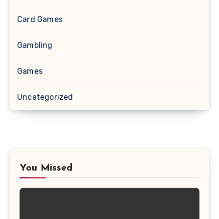
Card Games
Gambling
Games
Uncategorized
You Missed