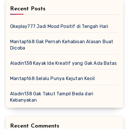
Recent Posts
Okeplay777 Jadi Mood Positif di Tengah Hari
Mantap168 Gak Pernah Kehabisan Alasan Buat
Dicoba
Aladin138 Kayak Ide Kreatif yang Gak Ada Batas
Mantap168 Selalu Punya Kejutan Kecil
Aladin138 Gak Takut Tampil Beda dari
Kebanyakan
Recent Comments