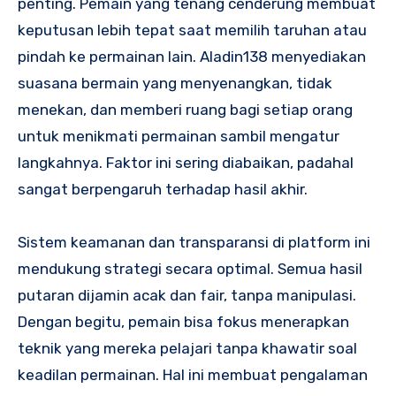
penting. Pemain yang tenang cenderung membuat
keputusan lebih tepat saat memilih taruhan atau
pindah ke permainan lain. Aladin138 menyediakan
suasana bermain yang menyenangkan, tidak
menekan, dan memberi ruang bagi setiap orang
untuk menikmati permainan sambil mengatur
langkahnya. Faktor ini sering diabaikan, padahal
sangat berpengaruh terhadap hasil akhir.
Sistem keamanan dan transparansi di platform ini
mendukung strategi secara optimal. Semua hasil
putaran dijamin acak dan fair, tanpa manipulasi.
Dengan begitu, pemain bisa fokus menerapkan
teknik yang mereka pelajari tanpa khawatir soal
keadilan permainan. Hal ini membuat pengalaman