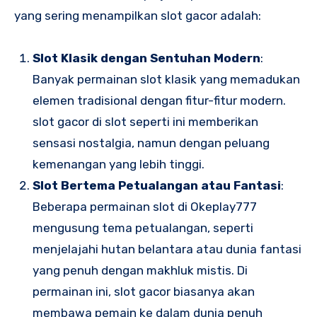
yang sering menampilkan slot gacor adalah:
Slot Klasik dengan Sentuhan Modern
:
Banyak permainan slot klasik yang memadukan
elemen tradisional dengan fitur-fitur modern.
slot gacor di slot seperti ini memberikan
sensasi nostalgia, namun dengan peluang
kemenangan yang lebih tinggi.
Slot Bertema Petualangan atau Fantasi
:
Beberapa permainan slot di Okeplay777
mengusung tema petualangan, seperti
menjelajahi hutan belantara atau dunia fantasi
yang penuh dengan makhluk mistis. Di
permainan ini, slot gacor biasanya akan
membawa pemain ke dalam dunia penuh