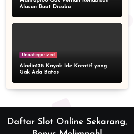
Mantap168 Gak Pernah Kehabisan
Alasan Buat Dicoba
Uncategorized
Aladin138 Kayak Ide Kreatif yang
Gak Ada Batas
Daftar Slot Online Sekarang,
Bonus Melimpah!