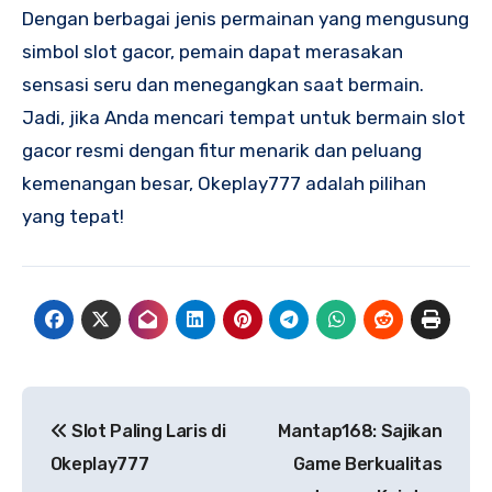
Dengan berbagai jenis permainan yang mengusung
simbol slot gacor, pemain dapat merasakan
sensasi seru dan menegangkan saat bermain.
Jadi, jika Anda mencari tempat untuk bermain slot
gacor resmi dengan fitur menarik dan peluang
kemenangan besar, Okeplay777 adalah pilihan
yang tepat!
Post
Slot Paling Laris di
Mantap168: Sajikan
navigation
Okeplay777
Game Berkualitas