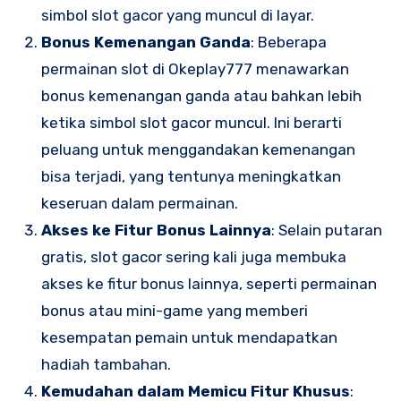
simbol slot gacor yang muncul di layar.
Bonus Kemenangan Ganda
: Beberapa
permainan slot di Okeplay777 menawarkan
bonus kemenangan ganda atau bahkan lebih
ketika simbol slot gacor muncul. Ini berarti
peluang untuk menggandakan kemenangan
bisa terjadi, yang tentunya meningkatkan
keseruan dalam permainan.
Akses ke Fitur Bonus Lainnya
: Selain putaran
gratis, slot gacor sering kali juga membuka
akses ke fitur bonus lainnya, seperti permainan
bonus atau mini-game yang memberi
kesempatan pemain untuk mendapatkan
hadiah tambahan.
Kemudahan dalam Memicu Fitur Khusus
: