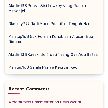
Aladin138 Punya Sisi Lowkey yang Justru
Menonjol
Okeplay777 Jadi Mood Positif di Tengah Hari
Mantap168 Gak Pernah Kehabisan Alasan Buat
Dicoba
Aladin138 Kayak Ide Kreatif yang Gak Ada Batas
Mantap168 Selalu Punya Kejutan Kecil
Recent Comments
A WordPress Commenter
on
Hello world!