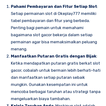
Pahami Pembayaran dan Fitur Setiap Slot
:
Setiap permainan slot di Okeplay777 memiliki
tabel pembayaran dan fitur yang berbeda.
Penting bagi pemain untuk memahami
bagaimana slot gacor bekerja dalam setiap
permainan agar bisa memaksimalkan peluang
menang.
Manfaatkan Putaran Gratis dengan Bijak
:
Ketika mendapatkan putaran gratis berkat slot
gacor, cobalah untuk bermain lebih berhati-hati
dan manfaatkan setiap putaran sebaik
mungkin. Gunakan kesempatan ini untuk
mencoba berbagai taruhan atau strategi tanpa
mengeluarkan biaya tambahan.
Kelola Taruhan Anda
: Meskipun slot adalah