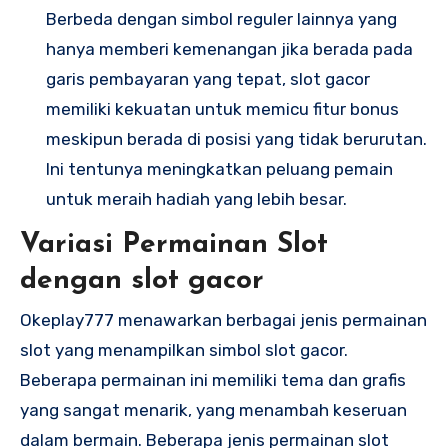
Berbeda dengan simbol reguler lainnya yang
hanya memberi kemenangan jika berada pada
garis pembayaran yang tepat, slot gacor
memiliki kekuatan untuk memicu fitur bonus
meskipun berada di posisi yang tidak berurutan.
Ini tentunya meningkatkan peluang pemain
untuk meraih hadiah yang lebih besar.
Variasi Permainan Slot
dengan slot gacor
Okeplay777 menawarkan berbagai jenis permainan
slot yang menampilkan simbol slot gacor.
Beberapa permainan ini memiliki tema dan grafis
yang sangat menarik, yang menambah keseruan
dalam bermain. Beberapa jenis permainan slot