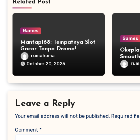
Related Post
Games
Games
Mantap168: Tempatnya Slot
Gacor Tanpa Drama!
Okepla
rumahoma
Smooth
Auto R
rum
October 20, 2025
Leave a Reply
Your email address will not be published.
Required fi
Comment
*