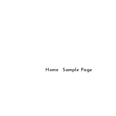
Home
Sample Page