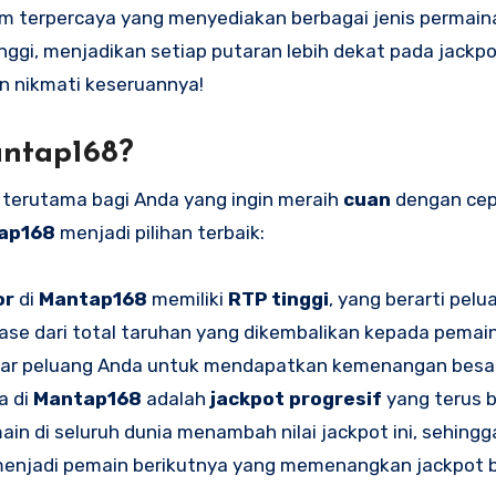
m terpercaya yang menyediakan berbagai jenis permain
inggi, menjadikan setiap putaran lebih dekat pada jackp
n nikmati keseruannya!
ntap168?
 terutama bagi Anda yang ingin meraih
cuan
dengan cep
ap168
menjadi pilihan terbaik:
or
di
Mantap168
memiliki
RTP tinggi
, yang berarti pel
ase dari total taruhan yang dikembalikan kepada pemai
esar peluang Anda untuk mendapatkan kemenangan besar
a di
Mantap168
adalah
jackpot progresif
yang terus 
ain di seluruh dunia menambah nilai jackpot ini, sehing
 menjadi pemain berikutnya yang memenangkan jackpot 