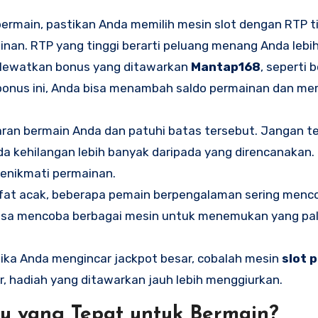
ermain, pastikan Anda memilih mesin slot dengan RTP ti
ainan. RTP yang tinggi berarti peluang menang Anda lebih
lewatkan bonus yang ditawarkan
Mantap168
, seperti 
onus ini, Anda bisa menambah saldo permainan dan m
ran bermain Anda dan patuhi batas tersebut. Jangan t
da kehilangan lebih banyak daripada yang direncanakan.
enikmati permainan.
sifat acak, beberapa pemain berpengalaman sering menc
 bisa mencoba berbagai mesin untuk menemukan yang pal
ika Anda mengincar jackpot besar, cobalah mesin
slot 
 hadiah yang ditawarkan jauh lebih menggiurkan.
u yang Tepat untuk Bermain?