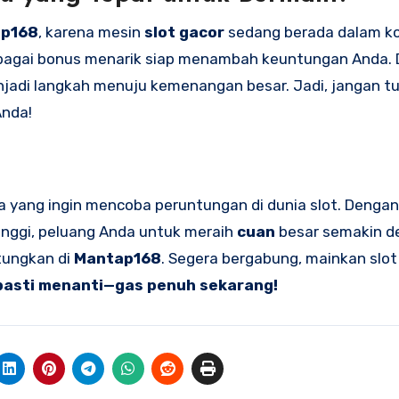
p168
, karena mesin
slot gacor
sedang berada dalam ko
erbagai bonus menarik siap menambah keuntungan Anda.
njadi langkah menuju kemenangan besar. Jadi, jangan t
Anda!
 yang ingin mencoba peruntungan di dunia slot. Denga
tinggi, peluang Anda untuk meraih
cuan
besar semakin d
tungkan di
Mantap168
. Segera bergabung, mainkan slot
pasti menanti—gas penuh sekarang!