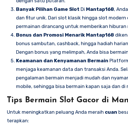
dengan satu putaran.
Banyak Pilihan Game Slot
Di
Mantap168
, And
dan fitur unik. Dari slot klasik hingga slot mode
permainan dirancang untuk memberikan hiburan 
Bonus dan Promosi Menarik
Mantap168
diken
bonus sambutan, cashback, hingga hadiah haria
Dengan bonus yang melimpah, Anda bisa bermain
Keamanan dan Kenyamanan Bermain
Platfo
menjaga keamanan data dan transaksi Anda. Sel
pengalaman bermain menjadi mudah dan nyaman
mobile, sehingga bisa bermain kapan saja dan di
Tips Bermain Slot Gacor di M
Untuk meningkatkan peluang Anda meraih
cuan
besa
terapkan: