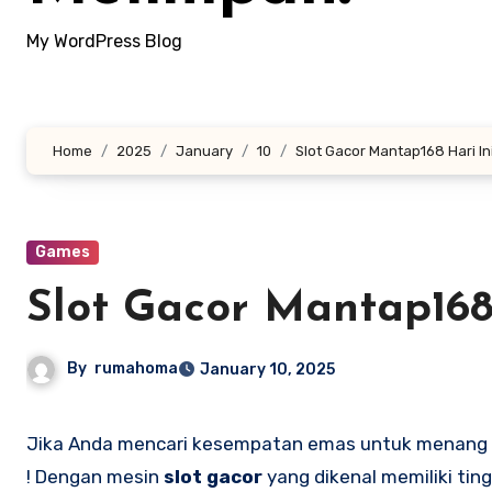
My WordPress Blog
Home
2025
January
10
Slot Gacor Mantap168 Hari I
Games
Slot Gacor Mantap168
By
rumahoma
January 10, 2025
Jika Anda mencari kesempatan emas untuk menang be
! Dengan mesin
slot gacor
yang dikenal memiliki ti