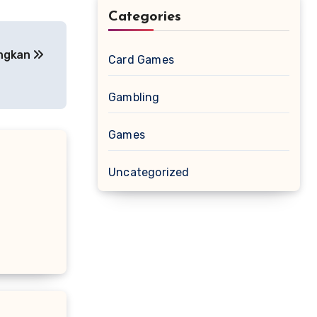
Categories
ungkan
Card Games
Gambling
Games
Uncategorized