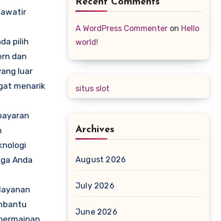
Recent Comments
hawatir
A WordPress Commenter
on
Hello
a pilih
world!
ern dan
ang luar
gat menarik
situs slot
bayaran
Archives
m
knologi
gga Anda
August 2026
July 2026
layanan
embantu
June 2026
 permainan,