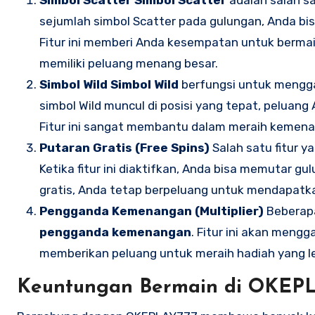
Simbol Scatter
Simbol Scatter
adalah salah sa
sejumlah simbol Scatter pada gulungan, Anda bisa
Fitur ini memberi Anda kesempatan untuk berm
memiliki peluang menang besar.
Simbol Wild
Simbol Wild
berfungsi untuk mengga
simbol Wild muncul di posisi yang tepat, peluan
Fitur ini sangat membantu dalam meraih kemenan
Putaran Gratis (Free Spins)
Salah satu fitur y
Ketika fitur ini diaktifkan, Anda bisa memutar
gratis, Anda tetap berpeluang untuk mendapatk
Pengganda Kemenangan (Multiplier)
Beberapa
pengganda kemenangan
. Fitur ini akan men
memberikan peluang untuk meraih hadiah yang le
Keuntungan Bermain di OKEP