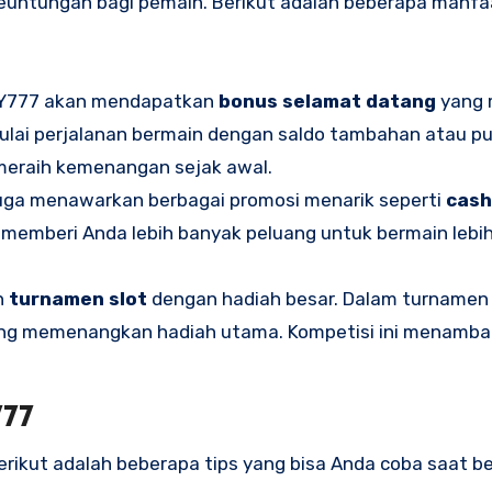
ntungan bagi pemain. Berikut adalah beberapa manfa
AY777 akan mendapatkan
bonus selamat datang
yang 
lai perjalanan bermain dengan saldo tambahan atau p
 meraih kemenangan sejak awal.
ga menawarkan berbagai promosi menarik seperti
cash
 memberi Anda lebih banyak peluang untuk bermain lebi
n
turnamen slot
dengan hadiah besar. Dalam turnamen 
uang memenangkan hadiah utama. Kompetisi ini menamba
777
kut adalah beberapa tips yang bisa Anda coba saat be