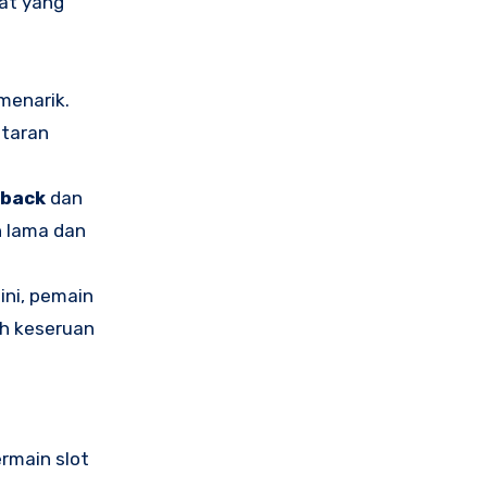
at yang
menarik.
utaran
back
dan
h lama dan
ini, pemain
h keseruan
rmain slot