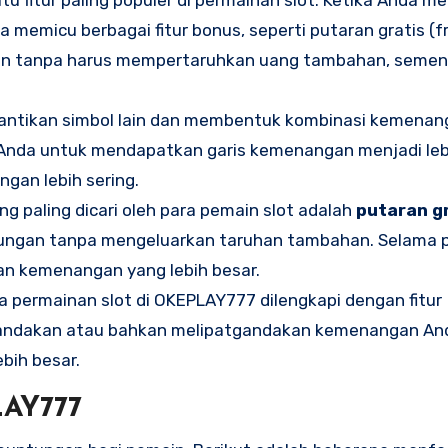
tu fitur paling populer di permainan slot. Ketika Anda 
 memicu berbagai fitur bonus, seperti putaran gratis (fr
ain tanpa harus mempertaruhkan uang tambahan, semen
ntikan simbol lain dan membentuk kombinasi kemenang
g Anda untuk mendapatkan garis kemenangan menjadi leb
gan lebih sering.
ang paling dicari oleh para pemain slot adalah
putaran g
 gulungan tanpa mengeluarkan taruhan tambahan. Selama 
an kemenangan yang lebih besar.
 permainan slot di OKEPLAY777 dilengkapi dengan fitur
ggandakan atau bahkan melipatgandakan kemenangan An
bih besar.
LAY777