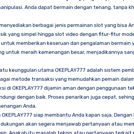
anipulasi. Anda dapat bermain dengan tenang, tanpa k
nyediakan berbagai jenis permainan slot yang bisa And
asik yang simpel hingga slot video dengan fitur-fitur mod
g untuk memberikan keseruan dan pengalaman bermain y
ng untuk meraih kemenangan besar, menjadikannya san
satu keunggulan utama OKEPLAY777 adalah sistem pem
rbagai metode transaksi yang memudahkan pemain dala
ksi di OKEPLAY777 dijamin aman dengan penggunaan te
ndungi dengan baik. Proses penarikan juga cepat, sehin
menangan Anda.
 OKEPLAY777 siap membantu Anda kapan saja. Dengan 
 tim dukungan akan segera menjawab pertanyaan atau m
n. Apakah itu masalah teknis atau pertanyaan terkait