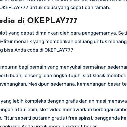
KEPLAY777 untuk solusi yang cepat dan ramah.
sedia di OKEPLAY777
ot yang dapat dimainkan oleh para penggemarnya. Seti
tur-fitur menarik yang memberikan peluang untuk menang
ng bisa Anda coba di OKEPLAY777:
 sempurna bagi pemain yang menyukai permainan sederh
erti buah, lonceng, dan angka tujuh, slot klasik member
nyenangkan. Meskipun sederhana, kemenangan besar te
 yang lebih kompleks dengan grafis dan animasi menaw
ungan atau lebih, slot video menawarkan berbagai simbol,
 Fitur seperti putaran gratis (free spins), pengganda 
an peluang Anda untuk meraih jackpot besar.