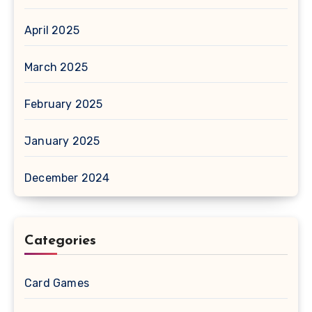
April 2025
March 2025
February 2025
January 2025
December 2024
Categories
Card Games