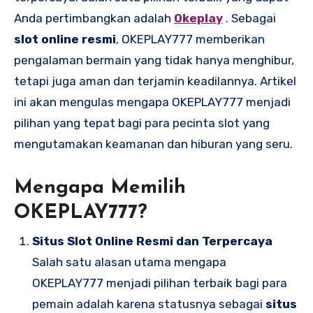
Anda pertimbangkan adalah
Okeplay
. Sebagai
slot online resmi
, OKEPLAY777 memberikan
pengalaman bermain yang tidak hanya menghibur,
tetapi juga aman dan terjamin keadilannya. Artikel
ini akan mengulas mengapa OKEPLAY777 menjadi
pilihan yang tepat bagi para pecinta slot yang
mengutamakan keamanan dan hiburan yang seru.
Mengapa Memilih
OKEPLAY777?
Situs Slot Online Resmi dan Terpercaya
Salah satu alasan utama mengapa
OKEPLAY777 menjadi pilihan terbaik bagi para
pemain adalah karena statusnya sebagai
situs