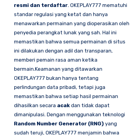
resmi dan terdaftar
. OKEPLAY777 mematuhi
standar regulasi yang ketat dan hanya
menawarkan permainan yang dioperasikan oleh
penyedia perangkat lunak yang sah. Hal ini
memastikan bahwa semua permainan di situs
ini dilakukan dengan adil dan transparan,
memberi pemain rasa aman ketika
bermain.Keamanan yang ditawarkan
OKEPLAY777 bukan hanya tentang
perlindungan data pribadi, tetapi juga
memastikan bahwa setiap hasil permainan
dihasilkan secara
acak
dan tidak dapat
dimanipulasi. Dengan menggunakan teknologi
Random Number Generator (RNG)
yang
sudah teruji, OKEPLAY777 menjamin bahwa