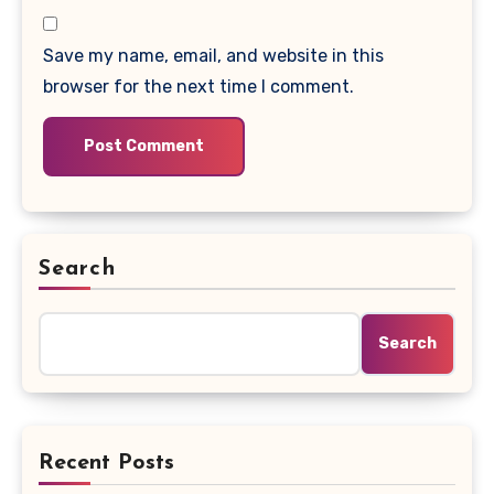
Save my name, email, and website in this
browser for the next time I comment.
Search
Search
Recent Posts