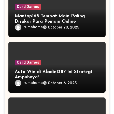
Card Games
Mantap168 Tempat Main Paling
Disukai Para Pemain Online
rumahoma
October 20, 2025
Card Games
Auto Win di Aladin138? Ini Strategi
Ampuhnya!
rumahoma
October 6, 2025