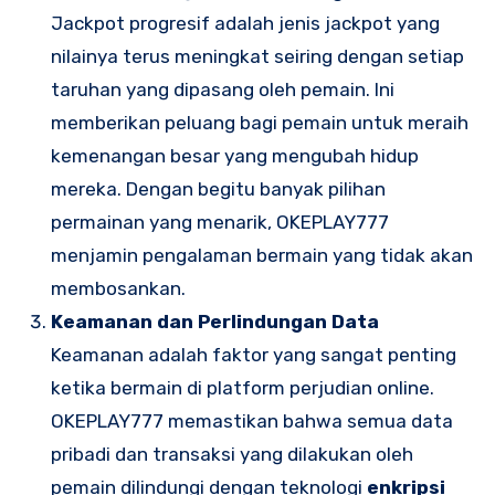
Jackpot progresif adalah jenis jackpot yang
nilainya terus meningkat seiring dengan setiap
taruhan yang dipasang oleh pemain. Ini
memberikan peluang bagi pemain untuk meraih
kemenangan besar yang mengubah hidup
mereka. Dengan begitu banyak pilihan
permainan yang menarik, OKEPLAY777
menjamin pengalaman bermain yang tidak akan
membosankan.
Keamanan dan Perlindungan Data
Keamanan adalah faktor yang sangat penting
ketika bermain di platform perjudian online.
OKEPLAY777 memastikan bahwa semua data
pribadi dan transaksi yang dilakukan oleh
pemain dilindungi dengan teknologi
enkripsi