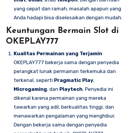
yang cepat dan ramah, masalah apapun yang
Anda hadapi bisa diselesaikan dengan mudah.
Keuntungan Bermain Slot di
OKEPLAY777
Kualitas Permainan yang Terjamin
OKEPLAY777 bekerja sama dengan penyedia
perangkat lunak permainan terkemuka dan
terkenal, seperti
Pragmatic Play
,
Microgaming
, dan
Playtech
. Penyedia ini
dikenal karena permainan yang mereka
tawarkan yang adil, berkualitas tinggi, dan
menawarkan pengalaman yang menghibur.
Dengan bekerja sama dengan penyedia