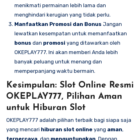
menikmati permainan lebih lama dan
menghindari kerugian yang tidak perlu.
Manfaatkan Promosi dan Bonus
Jangan
lewatkan kesempatan untuk memanfaatkan
bonus
dan
promosi
yang ditawarkan oleh
OKEPLAY777. Ini akan memberi Anda lebih
banyak peluang untuk menang dan
memperpanjang waktu bermain.
Kesimpulan: Slot Online Resmi
OKEPLAY777, Pilihan Aman
untuk Hiburan Slot
OKEPLAY777 adalah pilihan terbaik bagi siapa saja
yang mencari
hiburan slot online
yang
aman
,
terpercaya
, dan
menguntungkan
. Dengan