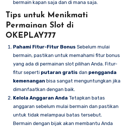
bermain kapan saja dan di mana saja.
Tips untuk Menikmati
Permainan Slot di
OKEPLAY777
Pahami Fitur-Fitur Bonus
Sebelum mulai
bermain, pastikan untuk memahami fitur bonus
yang ada di permainan slot pilihan Anda. Fitur-
fitur seperti
putaran gratis
dan
pengganda
kemenangan
bisa sangat menguntungkan jika
dimanfaatkan dengan baik.
Kelola Anggaran Anda
Tetapkan batas
anggaran sebelum mulai bermain dan pastikan
untuk tidak melampaui batas tersebut.
Bermain dengan bijak akan membantu Anda