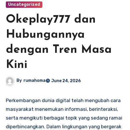
Uncategorized
Okeplay777 dan
Hubungannya
dengan Tren Masa
Kini
By
rumahoma
June 24, 2026
Perkembangan dunia digital telah mengubah cara
masyarakat menemukan informasi, berinteraksi,
serta mengikuti berbagai topik yang sedang ramai
diperbincangkan. Dalam lingkungan yang bergerak