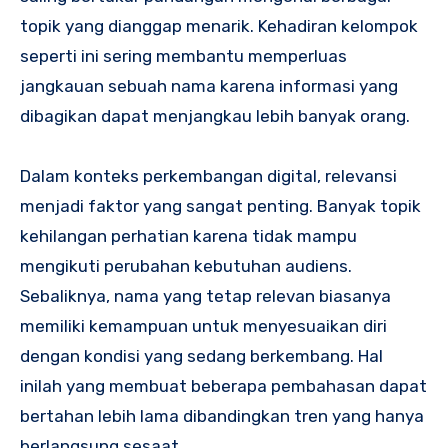
topik yang dianggap menarik. Kehadiran kelompok
seperti ini sering membantu memperluas
jangkauan sebuah nama karena informasi yang
dibagikan dapat menjangkau lebih banyak orang.
Dalam konteks perkembangan digital, relevansi
menjadi faktor yang sangat penting. Banyak topik
kehilangan perhatian karena tidak mampu
mengikuti perubahan kebutuhan audiens.
Sebaliknya, nama yang tetap relevan biasanya
memiliki kemampuan untuk menyesuaikan diri
dengan kondisi yang sedang berkembang. Hal
inilah yang membuat beberapa pembahasan dapat
bertahan lebih lama dibandingkan tren yang hanya
berlangsung sesaat.