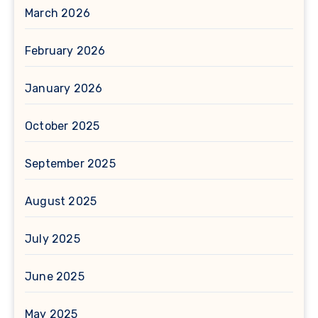
March 2026
February 2026
January 2026
October 2025
September 2025
August 2025
July 2025
June 2025
May 2025