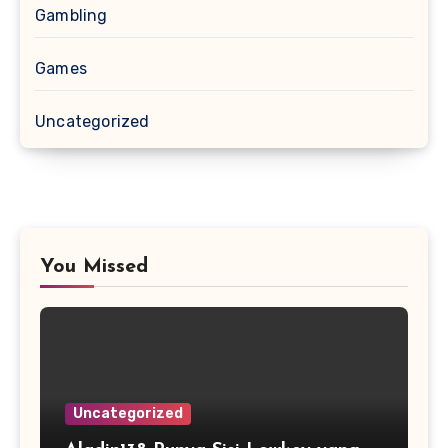
Gambling
Games
Uncategorized
You Missed
Uncategorized