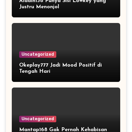
Aladin138 Punya Sisi Lowkey yang
Justru Menonjol
Uncategorized
Okeplay777 Jadi Mood Positif di
Tengah Hari
Uncategorized
Mantap168 Gak Pernah Kehabisan