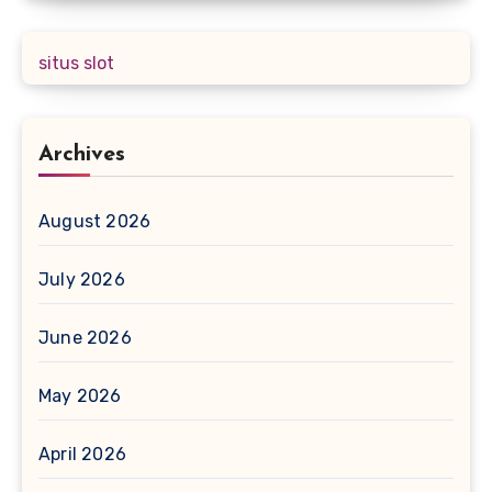
situs slot
Archives
August 2026
July 2026
June 2026
May 2026
April 2026