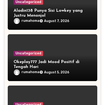
Uncategorized
Aladin138 Punya Sisi Lowkey yang
Justru Menonjol
rumahoma
August 7, 2026
Uncategorized
Okeplay777 Jadi Mood Positif di
Tengah Hari
rumahoma
August 5, 2026
Uncategorized