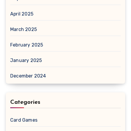
April 2025
March 2025
February 2025
January 2025
December 2024
Categories
Card Games