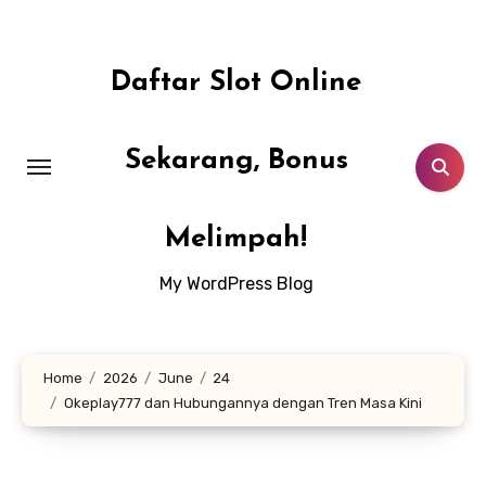
Skip
to
content
Daftar Slot Online
Sekarang, Bonus
Melimpah!
My WordPress Blog
Home
2026
June
24
Okeplay777 dan Hubungannya dengan Tren Masa Kini