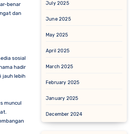
July 2025
ar-benar
ingat dan
June 2025
May 2025
April 2025
edia sosial
March 2025
 nama hadir
 jauh lebih
February 2025
January 2025
us muncul
at.
December 2024
kembangan