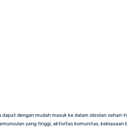
dapat dengan mudah masuk ke dalam obrolan sehari-ha
kemunculan yang tinggi, aktivitas komunitas, kebiasaan 