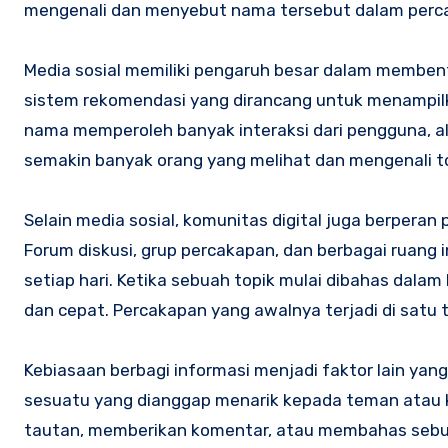
mengenali dan menyebut nama tersebut dalam percaka
Media sosial memiliki pengaruh besar dalam membent
sistem rekomendasi yang dirancang untuk menampilk
nama memperoleh banyak interaksi dari pengguna, 
semakin banyak orang yang melihat dan mengenali 
Selain media sosial, komunitas digital juga berper
Forum diskusi, grup percakapan, dan berbagai ruang 
setiap hari. Ketika sebuah topik mulai dibahas dala
dan cepat. Percakapan yang awalnya terjadi di satu
Kebiasaan berbagi informasi menjadi faktor lain y
sesuatu yang dianggap menarik kepada teman atau k
tautan, memberikan komentar, atau membahas sebu