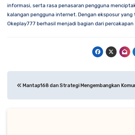
informasi, serta rasa penasaran pengguna mencipt
kalangan pengguna internet. Dengan eksposur yang te
Okeplay777 berhasil menjadi bagian dari percakapan d
Post
Mantap168 dan Strategi Mengembangkan Komun
navigation