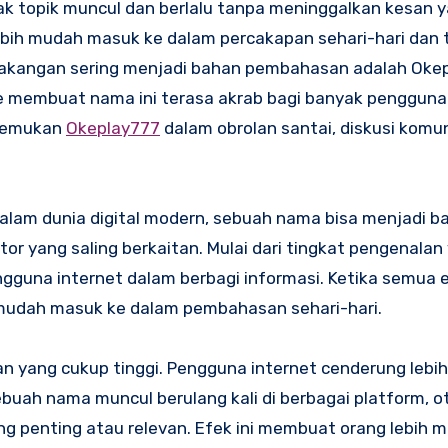
bih mudah masuk ke dalam percakapan sehari-hari dan 
elakangan sering menjadi bahan pembahasan adalah Oke
ne membuat nama ini terasa akrab bagi banyak pengguna 
enemukan
Okeplay777
dalam obrolan santai, diskusi komun
alam dunia digital modern, sebuah nama bisa menjadi ba
or yang saling berkaitan. Mulai dari tingkat pengenalan 
engguna internet dalam berbagi informasi. Ketika semua
h mudah masuk ke dalam pembahasan sehari-hari.
n yang cukup tinggi. Pengguna internet cenderung lebi
buah nama muncul berulang kali di berbagai platform, o
g penting atau relevan. Efek ini membuat orang lebih 