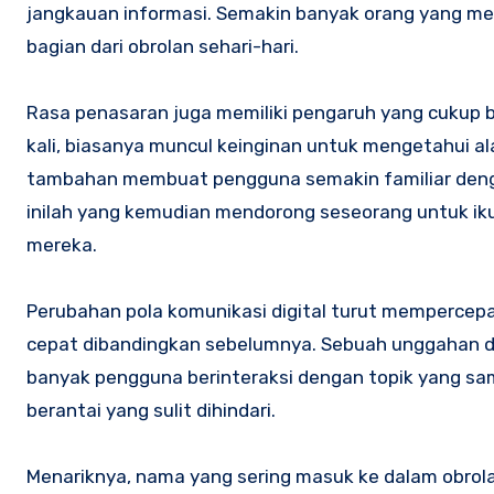
jangkauan informasi. Semakin banyak orang yang me
bagian dari obrolan sehari-hari.
Rasa penasaran juga memiliki pengaruh yang cukup b
kali, biasanya muncul keinginan untuk mengetahui ala
tambahan membuat pengguna semakin familiar dengan
inilah yang kemudian mendorong seseorang untuk i
mereka.
Perubahan pola komunikasi digital turut mempercepat
cepat dibandingkan sebelumnya. Sebuah unggahan d
banyak pengguna berinteraksi dengan topik yang sa
berantai yang sulit dihindari.
Menariknya, nama yang sering masuk ke dalam obrolan 