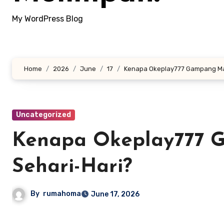
My WordPress Blog
Home
2026
June
17
Kenapa Okeplay777 Gampang Ma
Uncategorized
Kenapa Okeplay777 
Sehari-Hari?
By
rumahoma
June 17, 2026