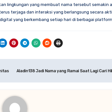
akan lingkungan yang membuat nama tersebut semakin a
rus terjaga dan interaksi yang berlangsung secara akti
igital yang berkembang setiap hari di berbagai platform
itas
Aladin138 Jadi Nama yang Ramai Saat Lagi Cari H