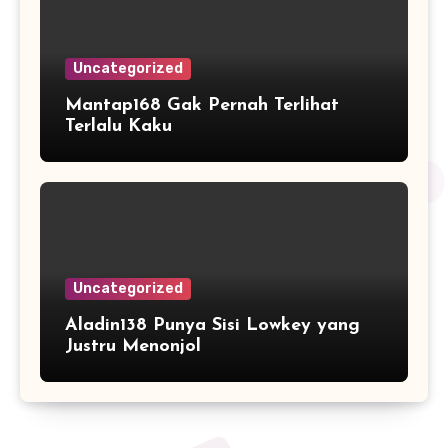
Uncategorized
Mantap168 Gak Pernah Terlihat
Terlalu Kaku
Uncategorized
Aladin138 Punya Sisi Lowkey yang
Justru Menonjol