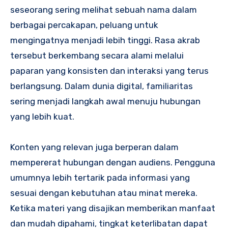
seseorang sering melihat sebuah nama dalam
berbagai percakapan, peluang untuk
mengingatnya menjadi lebih tinggi. Rasa akrab
tersebut berkembang secara alami melalui
paparan yang konsisten dan interaksi yang terus
berlangsung. Dalam dunia digital, familiaritas
sering menjadi langkah awal menuju hubungan
yang lebih kuat.
Konten yang relevan juga berperan dalam
mempererat hubungan dengan audiens. Pengguna
umumnya lebih tertarik pada informasi yang
sesuai dengan kebutuhan atau minat mereka.
Ketika materi yang disajikan memberikan manfaat
dan mudah dipahami, tingkat keterlibatan dapat