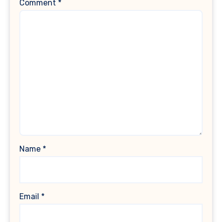
Comment
*
Name
*
Email
*