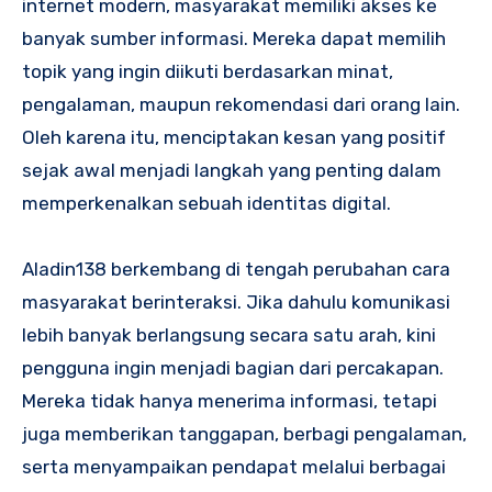
internet modern, masyarakat memiliki akses ke
banyak sumber informasi. Mereka dapat memilih
topik yang ingin diikuti berdasarkan minat,
pengalaman, maupun rekomendasi dari orang lain.
Oleh karena itu, menciptakan kesan yang positif
sejak awal menjadi langkah yang penting dalam
memperkenalkan sebuah identitas digital.
Aladin138 berkembang di tengah perubahan cara
masyarakat berinteraksi. Jika dahulu komunikasi
lebih banyak berlangsung secara satu arah, kini
pengguna ingin menjadi bagian dari percakapan.
Mereka tidak hanya menerima informasi, tetapi
juga memberikan tanggapan, berbagi pengalaman,
serta menyampaikan pendapat melalui berbagai