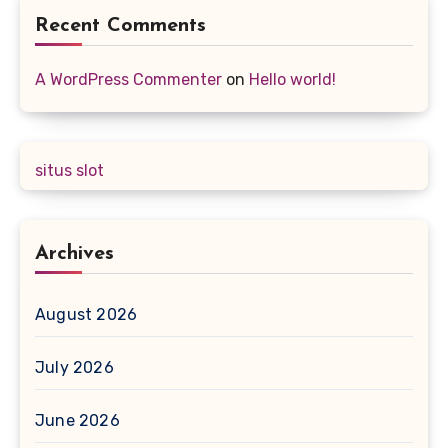
Recent Comments
A WordPress Commenter
on
Hello world!
situs slot
Archives
August 2026
July 2026
June 2026