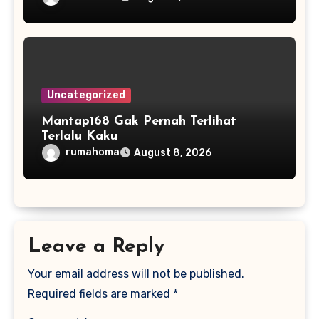
Uncategorized
Mantap168 Gak Pernah Terlihat
Terlalu Kaku
rumahoma
August 8, 2026
Leave a Reply
Your email address will not be published.
Required fields are marked
*