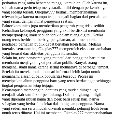
perhatian yang sama beberapa minggu kemudian. Oleh karena itu,
sebuah nama perlu tetap menyesuaikan diri dengan perkembangan
yang sedang terjadi. Okeplay777 berhasil mempertahankan
relevansinya karena mampu tetap menjadi bagian dari percakapan
yang sesuai dengan minat pengguna saat ini.
Faktor komunitas juga memberikan pengaruh yang tidak sedikit.
Kehadiran kelompok pengguna yang aktif berdiskusi membantu
memperpanjang umur sebuah topik dalam ruang digital. Ketika
orang terus berbicara, berbagi pengalaman, atau memberikan
pendapat, perhatian publik dapat bertahan lebih lama. Melalui
interaksi semacam ini, Okeplay777 memperoleh eksposur tambahan
yang berasal dari aktivitas pengguna itu sendiri.
Selain itu, rasa penasaran yang muncul dari pengguna baru turut
membantu menjaga tingkat perhatian publik. Banyak orang
mengenal suatu nama karena sering melihatnya di berbagai tempat.
Setelah itu mereka mulai mencari informasi lebih lanjut untuk
memahami alasan di balik popularitas tersebut. Proses ini
menciptakan aliran pengguna baru yang terus berdatangan sehingga
tingkat pengenalan tetap terjaga.
Kemampuan membangun identitas yang mudah diingat juga
menjadi salah satu faktor pendukung. Dalam lingkungan digital
yang dipenuhi ribuan nama dan topik baru setiap hari, hanya
sebagian yang berhasil melekat dalam ingatan pengguna. Nama
yang sederhana serta mudah dikenali memiliki peluang lebih besar
untuk terus diingat. Hal ini membantu Okeplay777 mempertahankan