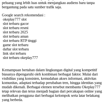
peluang yang lebih luas untuk menjangkau audiens baru tanpa
bergantung pada satu sumber trafik saja.
Google search rekomendasi :
okeplay777 slot
slot terbaru gacor
slot terbaru resmi
slot terbaru 2025
slot terbaru aman
slot terbaru RTP tinggi
game slot terbaru
daftar slot terbaru
link slot terbaru
slot terbaru okeplay777
Kemampuan bertahan dalam lingkungan digital yang kompetitif
biasanya dipengaruhi oleh kombinasi berbagai faktor. Mulai dari
visibilitas yang konsisten, kemudahan akses informasi, aktivitas
komunitas, adaptasi terhadap perubahan tren, hingga identitas yang
mudah dikenali. Berbagai elemen tersebut membantu Okeplay777
tetap relevan dan terus menjadi bagian dari percakapan online yang
melibatkan pengguna dari berbagai kelompok serta latar belakang
yang berbeda.