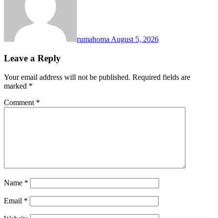
rumahoma
August 5, 2026
Leave a Reply
Your email address will not be published.
Required fields are
marked
*
Comment
*
Name
*
Email
*