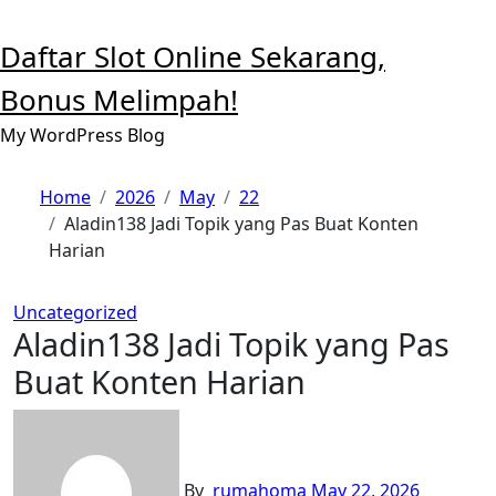
Skip
to
Daftar Slot Online Sekarang,
content
Bonus Melimpah!
My WordPress Blog
Home
2026
May
22
Aladin138 Jadi Topik yang Pas Buat Konten
Harian
Uncategorized
Aladin138 Jadi Topik yang Pas
Buat Konten Harian
By
rumahoma
May 22, 2026