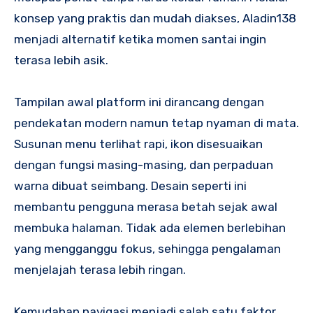
konsep yang praktis dan mudah diakses, Aladin138
menjadi alternatif ketika momen santai ingin
terasa lebih asik.
Tampilan awal platform ini dirancang dengan
pendekatan modern namun tetap nyaman di mata.
Susunan menu terlihat rapi, ikon disesuaikan
dengan fungsi masing-masing, dan perpaduan
warna dibuat seimbang. Desain seperti ini
membantu pengguna merasa betah sejak awal
membuka halaman. Tidak ada elemen berlebihan
yang mengganggu fokus, sehingga pengalaman
menjelajah terasa lebih ringan.
Kemudahan navigasi menjadi salah satu faktor