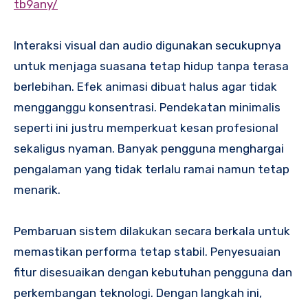
tb9any/
Interaksi visual dan audio digunakan secukupnya
untuk menjaga suasana tetap hidup tanpa terasa
berlebihan. Efek animasi dibuat halus agar tidak
mengganggu konsentrasi. Pendekatan minimalis
seperti ini justru memperkuat kesan profesional
sekaligus nyaman. Banyak pengguna menghargai
pengalaman yang tidak terlalu ramai namun tetap
menarik.
Pembaruan sistem dilakukan secara berkala untuk
memastikan performa tetap stabil. Penyesuaian
fitur disesuaikan dengan kebutuhan pengguna dan
perkembangan teknologi. Dengan langkah ini,