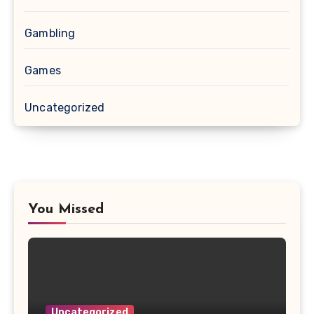
Gambling
Games
Uncategorized
You Missed
Uncategorized