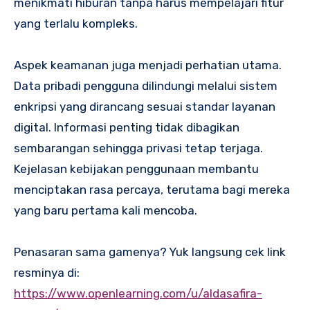
menikmati hiburan tanpa harus mempelajari fitur
yang terlalu kompleks.
Aspek keamanan juga menjadi perhatian utama.
Data pribadi pengguna dilindungi melalui sistem
enkripsi yang dirancang sesuai standar layanan
digital. Informasi penting tidak dibagikan
sembarangan sehingga privasi tetap terjaga.
Kejelasan kebijakan penggunaan membantu
menciptakan rasa percaya, terutama bagi mereka
yang baru pertama kali mencoba.
Penasaran sama gamenya? Yuk langsung cek link
resminya di:
https://www.openlearning.com/u/aldasafira-