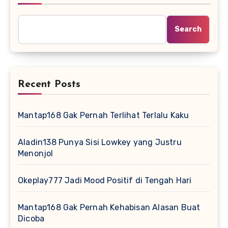
Search
Recent Posts
Mantap168 Gak Pernah Terlihat Terlalu Kaku
Aladin138 Punya Sisi Lowkey yang Justru
Menonjol
Okeplay777 Jadi Mood Positif di Tengah Hari
Mantap168 Gak Pernah Kehabisan Alasan Buat
Dicoba