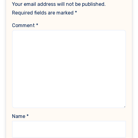
Your email address will not be published.
Required fields are marked
*
Comment
*
Name
*