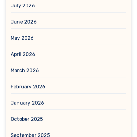
July 2026
June 2026
May 2026
April 2026
March 2026
February 2026
January 2026
October 2025
September 2025