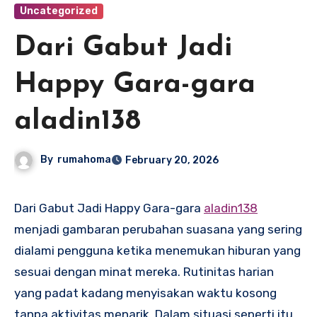
Uncategorized
Dari Gabut Jadi
Happy Gara-gara
aladin138
By
rumahoma
February 20, 2026
Dari Gabut Jadi Happy Gara-gara
aladin138
menjadi gambaran perubahan suasana yang sering
dialami pengguna ketika menemukan hiburan yang
sesuai dengan minat mereka. Rutinitas harian
yang padat kadang menyisakan waktu kosong
tanpa aktivitas menarik. Dalam situasi seperti itu,