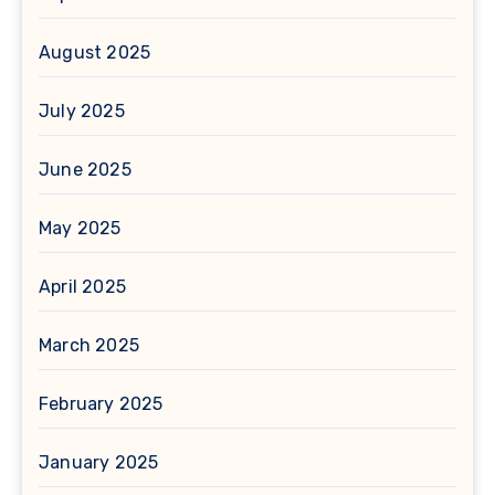
August 2025
July 2025
June 2025
May 2025
April 2025
March 2025
February 2025
January 2025