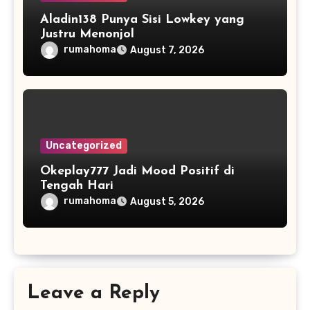
Aladin138 Punya Sisi Lowkey yang
Justru Menonjol
rumahoma
August 7, 2026
Uncategorized
Okeplay777 Jadi Mood Positif di
Tengah Hari
rumahoma
August 5, 2026
Leave a Reply