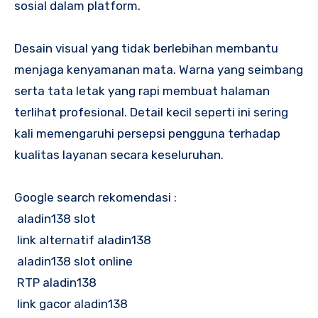
sosial dalam platform.
Desain visual yang tidak berlebihan membantu
menjaga kenyamanan mata. Warna yang seimbang
serta tata letak yang rapi membuat halaman
terlihat profesional. Detail kecil seperti ini sering
kali memengaruhi persepsi pengguna terhadap
kualitas layanan secara keseluruhan.
Google search rekomendasi :
aladin138 slot
link alternatif aladin138
aladin138 slot online
RTP aladin138
link gacor aladin138