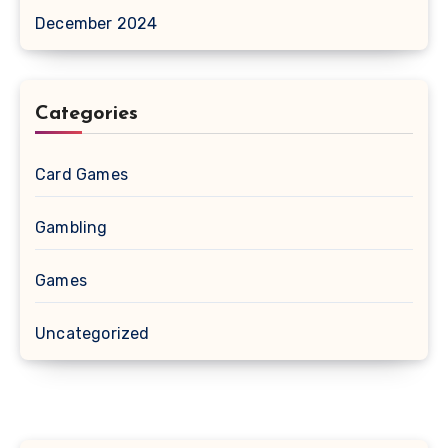
December 2024
Categories
Card Games
Gambling
Games
Uncategorized