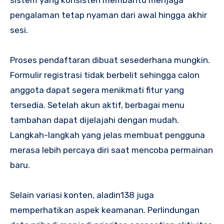
sistem yang konsisten membantu menjaga
pengalaman tetap nyaman dari awal hingga akhir
sesi.
Proses pendaftaran dibuat sesederhana mungkin.
Formulir registrasi tidak berbelit sehingga calon
anggota dapat segera menikmati fitur yang
tersedia. Setelah akun aktif, berbagai menu
tambahan dapat dijelajahi dengan mudah.
Langkah-langkah yang jelas membuat pengguna
merasa lebih percaya diri saat mencoba permainan
baru.
Selain variasi konten, aladin138 juga
memperhatikan aspek keamanan. Perlindungan