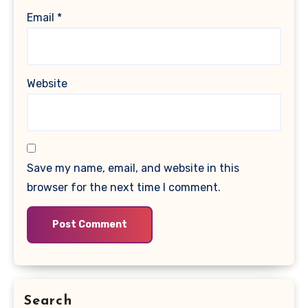
Email
*
Website
Save my name, email, and website in this
browser for the next time I comment.
Search