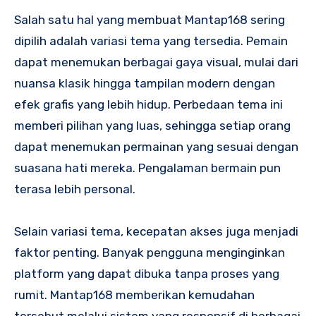
Salah satu hal yang membuat Mantap168 sering
dipilih adalah variasi tema yang tersedia. Pemain
dapat menemukan berbagai gaya visual, mulai dari
nuansa klasik hingga tampilan modern dengan
efek grafis yang lebih hidup. Perbedaan tema ini
memberi pilihan yang luas, sehingga setiap orang
dapat menemukan permainan yang sesuai dengan
suasana hati mereka. Pengalaman bermain pun
terasa lebih personal.
Selain variasi tema, kecepatan akses juga menjadi
faktor penting. Banyak pengguna menginginkan
platform yang dapat dibuka tanpa proses yang
rumit. Mantap168 memberikan kemudahan