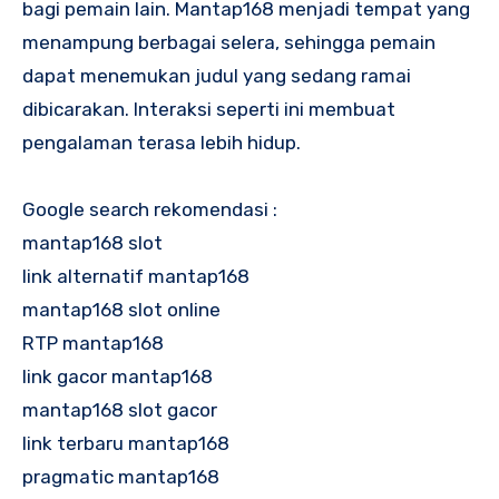
bagi pemain lain. Mantap168 menjadi tempat yang
menampung berbagai selera, sehingga pemain
dapat menemukan judul yang sedang ramai
dibicarakan. Interaksi seperti ini membuat
pengalaman terasa lebih hidup.
Google search rekomendasi :
mantap168 slot
link alternatif mantap168
mantap168 slot online
RTP mantap168
link gacor mantap168
mantap168 slot gacor
link terbaru mantap168
pragmatic mantap168