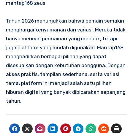
mantap168 zeus
Tahun 2026 menunjukkan bahwa pemain semakin
menghargai kenyamanan dan variasi. Mereka tidak
hanya mencari permainan yang menarik, tetapi
juga platform yang mudah digunakan. Mantap168
menghadirkan berbagai pilihan yang dapat
disesuaikan dengan kebutuhan pengguna. Dengan
akses praktis, tampilan sederhana, serta variasi
tema, platform ini menjadi salah satu pilihan
hiburan digital yang banyak dibicarakan sepanjang
tahun.