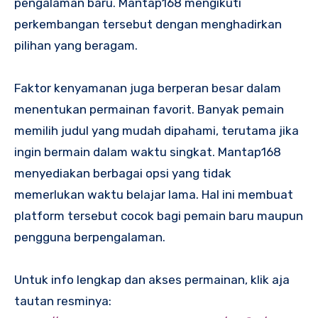
pengalaman baru. Mantap168 mengikuti
perkembangan tersebut dengan menghadirkan
pilihan yang beragam.
Faktor kenyamanan juga berperan besar dalam
menentukan permainan favorit. Banyak pemain
memilih judul yang mudah dipahami, terutama jika
ingin bermain dalam waktu singkat. Mantap168
menyediakan berbagai opsi yang tidak
memerlukan waktu belajar lama. Hal ini membuat
platform tersebut cocok bagi pemain baru maupun
pengguna berpengalaman.
Untuk info lengkap dan akses permainan, klik aja
tautan resminya: