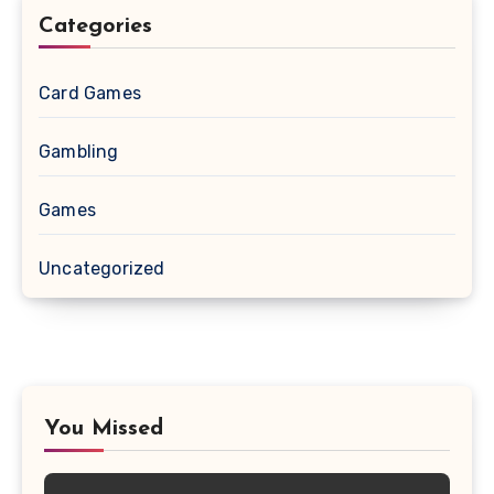
Categories
Card Games
Gambling
Games
Uncategorized
You Missed