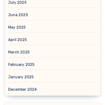
July 2025
June 2025
May 2025
April 2025
March 2025
February 2025
January 2025
December 2024