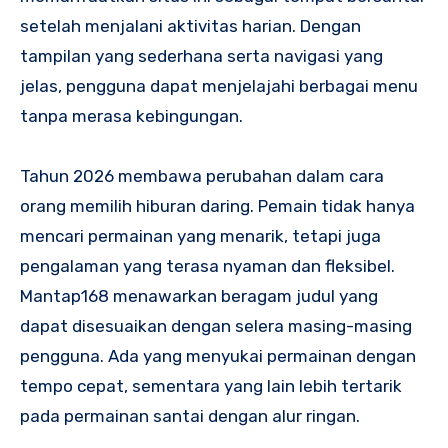
setelah menjalani aktivitas harian. Dengan
tampilan yang sederhana serta navigasi yang
jelas, pengguna dapat menjelajahi berbagai menu
tanpa merasa kebingungan.
Tahun 2026 membawa perubahan dalam cara
orang memilih hiburan daring. Pemain tidak hanya
mencari permainan yang menarik, tetapi juga
pengalaman yang terasa nyaman dan fleksibel.
Mantap168 menawarkan beragam judul yang
dapat disesuaikan dengan selera masing-masing
pengguna. Ada yang menyukai permainan dengan
tempo cepat, sementara yang lain lebih tertarik
pada permainan santai dengan alur ringan.