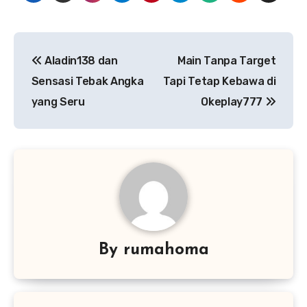
Post
Aladin138 dan
Main Tanpa Target
navigation
Sensasi Tebak Angka
Tapi Tetap Kebawa di
yang Seru
Okeplay777
By
rumahoma