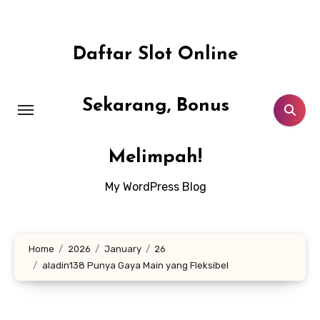
Skip
to
content
Daftar Slot Online
Sekarang, Bonus
Melimpah!
My WordPress Blog
Home
2026
January
26
aladin138 Punya Gaya Main yang Fleksibel