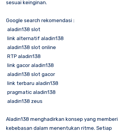
sesuai keinginan.
Google search rekomendasi :
aladin138 slot
link alternatif aladin138
aladin138 slot online
RTP aladin138
link gacor aladin138
aladin138 slot gacor
link terbaru aladin138
pragmatic aladin138
aladin138 zeus
Aladin138 menghadirkan konsep yang memberi
kebebasan dalam menentukan ritme. Setiap