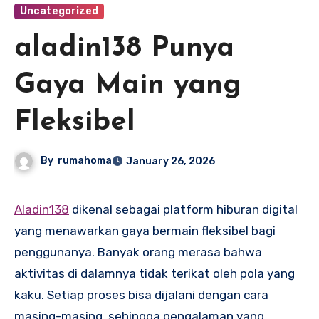
Uncategorized
aladin138 Punya
Gaya Main yang
Fleksibel
By
rumahoma
January 26, 2026
Aladin138
dikenal sebagai platform hiburan digital
yang menawarkan gaya bermain fleksibel bagi
penggunanya. Banyak orang merasa bahwa
aktivitas di dalamnya tidak terikat oleh pola yang
kaku. Setiap proses bisa dijalani dengan cara
masing-masing, sehingga pengalaman yang