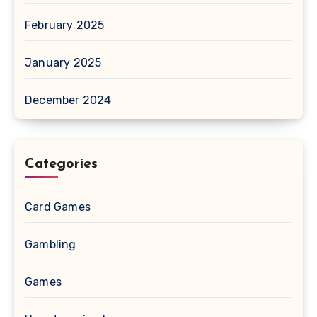
February 2025
January 2025
December 2024
Categories
Card Games
Gambling
Games