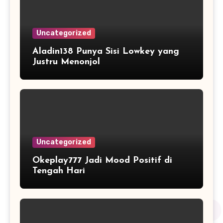
Uncategorized
Aladin138 Punya Sisi Lowkey yang
Justru Menonjol
Uncategorized
Okeplay777 Jadi Mood Positif di
Tengah Hari