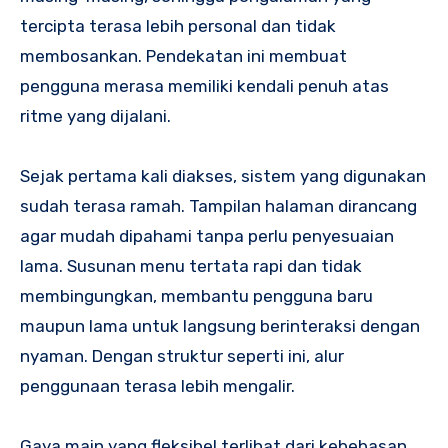
tercipta terasa lebih personal dan tidak
membosankan. Pendekatan ini membuat
pengguna merasa memiliki kendali penuh atas
ritme yang dijalani.
Sejak pertama kali diakses, sistem yang digunakan
sudah terasa ramah. Tampilan halaman dirancang
agar mudah dipahami tanpa perlu penyesuaian
lama. Susunan menu tertata rapi dan tidak
membingungkan, membantu pengguna baru
maupun lama untuk langsung berinteraksi dengan
nyaman. Dengan struktur seperti ini, alur
penggunaan terasa lebih mengalir.
Gaya main yang fleksibel terlihat dari kebebasan