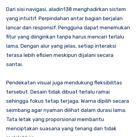
Dari sisi navigasi, aladin138 menghadirkan sistem
yang intuitif. Perpindahan antar bagian berjalan
lancar dan responsif. Pengguna dapat menemukan
fitur yang diinginkan tanpa harus mencari terlalu
lama. Dengan alur yang jelas, setiap interaksi
terasa lebih efisien meskipun dijalani secara
santai.
Pendekatan visual juga mendukung fleksibilitas
tersebut. Desain tidak dibuat terlalu ramai
sehingga fokus tetap terjaga. Warna dipilih secara
seimbang agar nyaman dilihat dalam durasi lama.
Tata letak yang proporsional membantu
menciptakan suasana yang tenang dan tidak