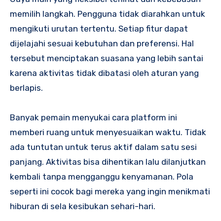
memilih langkah. Pengguna tidak diarahkan untuk
mengikuti urutan tertentu. Setiap fitur dapat
dijelajahi sesuai kebutuhan dan preferensi. Hal
tersebut menciptakan suasana yang lebih santai
karena aktivitas tidak dibatasi oleh aturan yang
berlapis.
Banyak pemain menyukai cara platform ini
memberi ruang untuk menyesuaikan waktu. Tidak
ada tuntutan untuk terus aktif dalam satu sesi
panjang. Aktivitas bisa dihentikan lalu dilanjutkan
kembali tanpa mengganggu kenyamanan. Pola
seperti ini cocok bagi mereka yang ingin menikmati
hiburan di sela kesibukan sehari-hari.