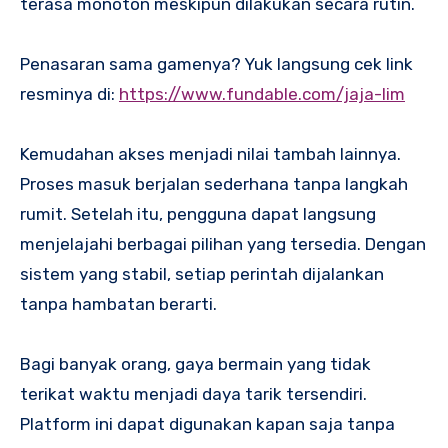
terasa monoton meskipun dilakukan secara rutin.
Penasaran sama gamenya? Yuk langsung cek link
resminya di:
https://www.fundable.com/jaja-lim
Kemudahan akses menjadi nilai tambah lainnya.
Proses masuk berjalan sederhana tanpa langkah
rumit. Setelah itu, pengguna dapat langsung
menjelajahi berbagai pilihan yang tersedia. Dengan
sistem yang stabil, setiap perintah dijalankan
tanpa hambatan berarti.
Bagi banyak orang, gaya bermain yang tidak
terikat waktu menjadi daya tarik tersendiri.
Platform ini dapat digunakan kapan saja tanpa