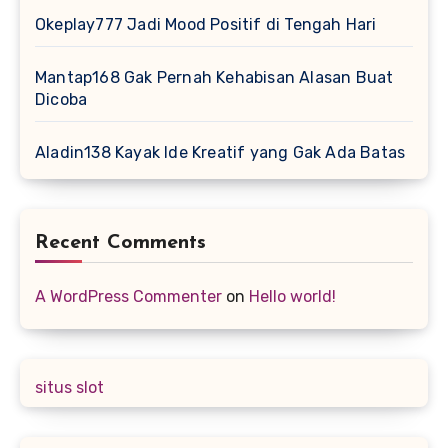
Okeplay777 Jadi Mood Positif di Tengah Hari
Mantap168 Gak Pernah Kehabisan Alasan Buat
Dicoba
Aladin138 Kayak Ide Kreatif yang Gak Ada Batas
Recent Comments
A WordPress Commenter
on
Hello world!
situs slot