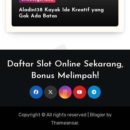
Aladin138 Kayak Ide Kreatif yang
Gak Ada Batas
Daftar Slot Online Sekarang,
Bonus Melimpah!
Copyright © All rights reserved
|
Blogier
by
Themeansar
.