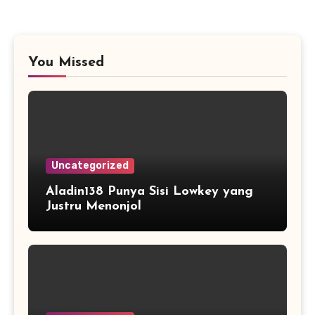
You Missed
Uncategorized
Aladin138 Punya Sisi Lowkey yang
Justru Menonjol