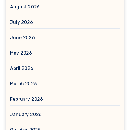
August 2026
July 2026
June 2026
May 2026
April 2026
March 2026
February 2026
January 2026
October 2025