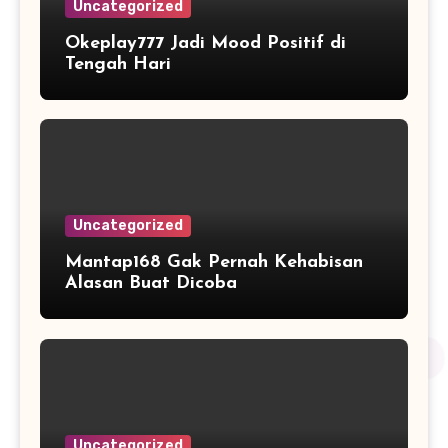
Uncategorized
Okeplay777 Jadi Mood Positif di
Tengah Hari
Uncategorized
Mantap168 Gak Pernah Kehabisan
Alasan Buat Dicoba
Uncategorized