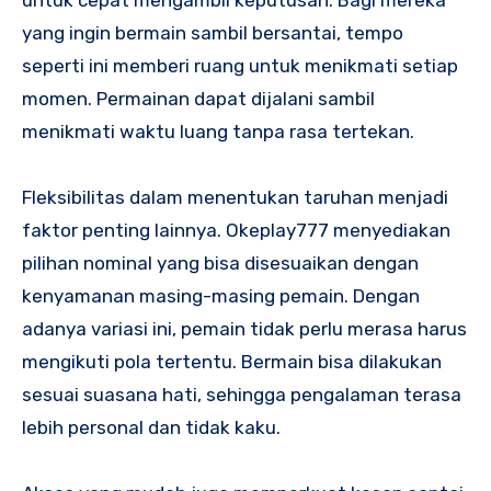
untuk cepat mengambil keputusan. Bagi mereka
yang ingin bermain sambil bersantai, tempo
seperti ini memberi ruang untuk menikmati setiap
momen. Permainan dapat dijalani sambil
menikmati waktu luang tanpa rasa tertekan.
Fleksibilitas dalam menentukan taruhan menjadi
faktor penting lainnya. Okeplay777 menyediakan
pilihan nominal yang bisa disesuaikan dengan
kenyamanan masing-masing pemain. Dengan
adanya variasi ini, pemain tidak perlu merasa harus
mengikuti pola tertentu. Bermain bisa dilakukan
sesuai suasana hati, sehingga pengalaman terasa
lebih personal dan tidak kaku.