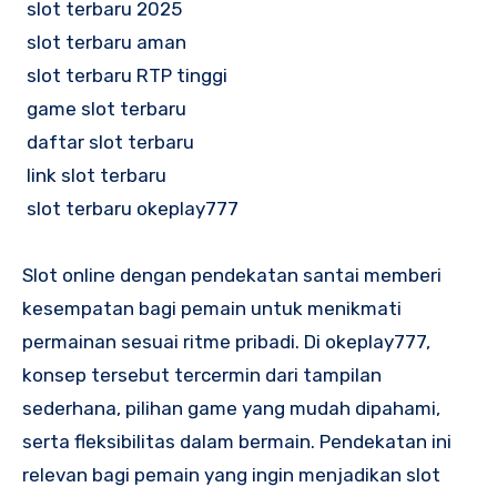
slot terbaru 2025
slot terbaru aman
slot terbaru RTP tinggi
game slot terbaru
daftar slot terbaru
link slot terbaru
slot terbaru okeplay777
Slot online dengan pendekatan santai memberi
kesempatan bagi pemain untuk menikmati
permainan sesuai ritme pribadi. Di okeplay777,
konsep tersebut tercermin dari tampilan
sederhana, pilihan game yang mudah dipahami,
serta fleksibilitas dalam bermain. Pendekatan ini
relevan bagi pemain yang ingin menjadikan slot