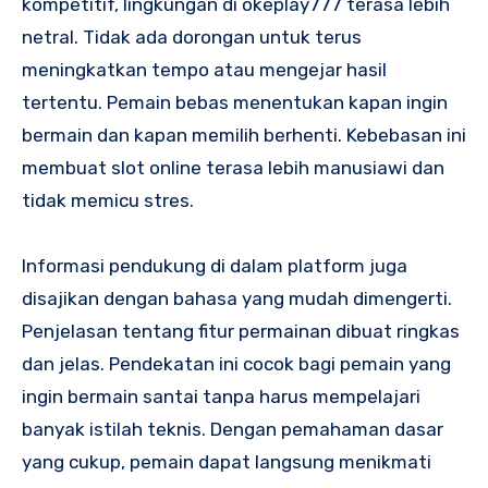
kompetitif, lingkungan di okeplay777 terasa lebih
netral. Tidak ada dorongan untuk terus
meningkatkan tempo atau mengejar hasil
tertentu. Pemain bebas menentukan kapan ingin
bermain dan kapan memilih berhenti. Kebebasan ini
membuat slot online terasa lebih manusiawi dan
tidak memicu stres.
Informasi pendukung di dalam platform juga
disajikan dengan bahasa yang mudah dimengerti.
Penjelasan tentang fitur permainan dibuat ringkas
dan jelas. Pendekatan ini cocok bagi pemain yang
ingin bermain santai tanpa harus mempelajari
banyak istilah teknis. Dengan pemahaman dasar
yang cukup, pemain dapat langsung menikmati