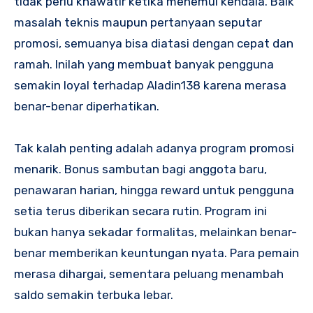
tidak perlu khawatir ketika menemui kendala. Baik
masalah teknis maupun pertanyaan seputar
promosi, semuanya bisa diatasi dengan cepat dan
ramah. Inilah yang membuat banyak pengguna
semakin loyal terhadap Aladin138 karena merasa
benar-benar diperhatikan.
Tak kalah penting adalah adanya program promosi
menarik. Bonus sambutan bagi anggota baru,
penawaran harian, hingga reward untuk pengguna
setia terus diberikan secara rutin. Program ini
bukan hanya sekadar formalitas, melainkan benar-
benar memberikan keuntungan nyata. Para pemain
merasa dihargai, sementara peluang menambah
saldo semakin terbuka lebar.