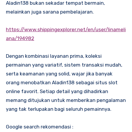
Aladin138 bukan sekadar tempat bermain,
melainkan juga sarana pembelajaran.
https://www.shippingexplorer.net/en/user/linameli
ana/194982
Dengan kombinasi layanan prima, koleksi
permainan yang variatif, sistem transaksi mudah,
serta keamanan yang solid, wajar jika banyak
orang menobatkan Aladin138 sebagai situs slot
online favorit. Setiap detail yang dihadirkan
memang ditujukan untuk memberikan pengalaman
yang tak terlupakan bagi seluruh pemainnya.
Google search rekomendasi :