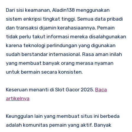
Dari sisi keamanan, Aladin138 menggunakan
sistem enkripsi tingkat tinggi. Semua data pribadi
dan transaksi dijamin kerahasiaannya. Pemain
tidak perlu takut informasi mereka disalahgunakan
karena teknologi perlindungan yang digunakan
sudah berstandar internasional. Rasa aman inilah
yang membuat banyak orang merasa nyaman
untuk bermain secara konsisten.
Keseruan menanti di Slot Gacor 2025.
Baca
artikelnya
Keunggulan lain yang membuat situs ini berbeda
adalah komunitas pemain yang aktif. Banyak