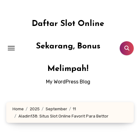
Skip
to
content
Daftar Slot Online
Sekarang, Bonus
Melimpah!
My WordPress Blog
Home
2025
September
11
Aladin138: Situs Slot Online Favorit Para Bettor