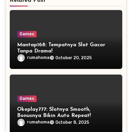
Related Post
Games
Mantap168: Tempatnya Slot Gacor
Tanpa Drama!
rumahoma
October 20, 2025
Games
Okeplay777: Slotnya Smooth,
Bonusnya Bikin Auto Repeat!
rumahoma
October 8, 2025