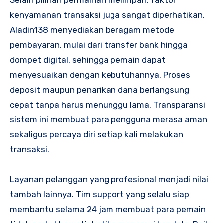
Selain pilihan permainan melimpah, faktor
kenyamanan transaksi juga sangat diperhatikan.
Aladin138 menyediakan beragam metode
pembayaran, mulai dari transfer bank hingga
dompet digital, sehingga pemain dapat
menyesuaikan dengan kebutuhannya. Proses
deposit maupun penarikan dana berlangsung
cepat tanpa harus menunggu lama. Transparansi
sistem ini membuat para pengguna merasa aman
sekaligus percaya diri setiap kali melakukan
transaksi.
Layanan pelanggan yang profesional menjadi nilai
tambah lainnya. Tim support yang selalu siap
membantu selama 24 jam membuat para pemain