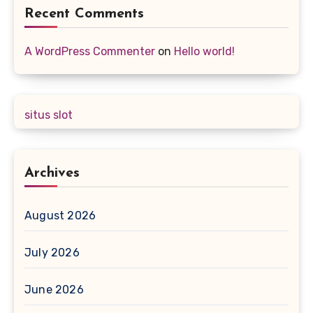
Recent Comments
A WordPress Commenter
on
Hello world!
situs slot
Archives
August 2026
July 2026
June 2026