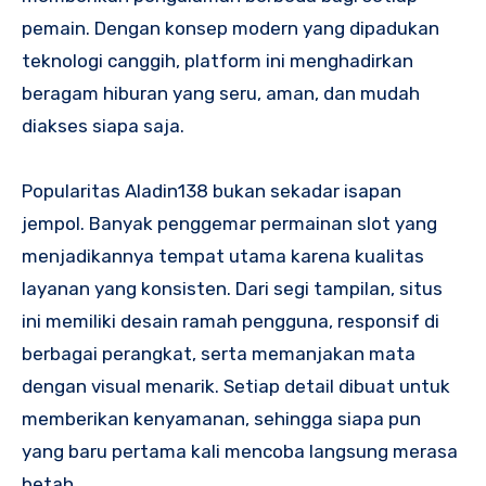
pemain. Dengan konsep modern yang dipadukan
teknologi canggih, platform ini menghadirkan
beragam hiburan yang seru, aman, dan mudah
diakses siapa saja.
Popularitas Aladin138 bukan sekadar isapan
jempol. Banyak penggemar permainan slot yang
menjadikannya tempat utama karena kualitas
layanan yang konsisten. Dari segi tampilan, situs
ini memiliki desain ramah pengguna, responsif di
berbagai perangkat, serta memanjakan mata
dengan visual menarik. Setiap detail dibuat untuk
memberikan kenyamanan, sehingga siapa pun
yang baru pertama kali mencoba langsung merasa
betah.