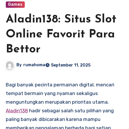
Games
Aladin138: Situs Slot
Online Favorit Para
Bettor
By
rumahoma
September 11, 2025
Bagi banyak pecinta permainan digital, mencari
tempat bermain yang nyaman sekaligus
menguntungkan merupakan prioritas utama.
Aladin138
hadir sebagai salah satu pilihan yang
paling banyak dibicarakan karena mampu
memberikan pengalaman berbeda bagi setiap