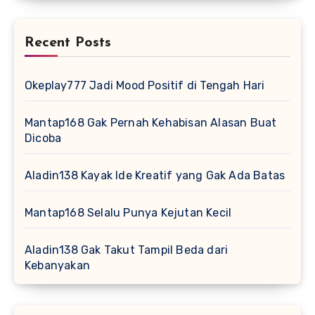
Recent Posts
Okeplay777 Jadi Mood Positif di Tengah Hari
Mantap168 Gak Pernah Kehabisan Alasan Buat
Dicoba
Aladin138 Kayak Ide Kreatif yang Gak Ada Batas
Mantap168 Selalu Punya Kejutan Kecil
Aladin138 Gak Takut Tampil Beda dari
Kebanyakan