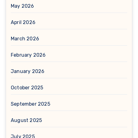
May 2026
April 2026
March 2026
February 2026
January 2026
October 2025
September 2025
August 2025
July 2025