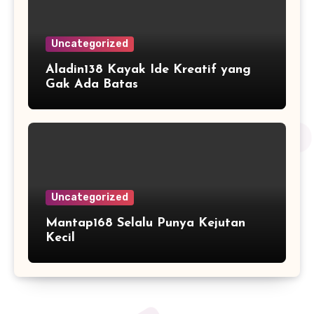
Uncategorized
Aladin138 Kayak Ide Kreatif yang
Gak Ada Batas
Uncategorized
Mantap168 Selalu Punya Kejutan
Kecil