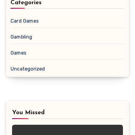
Categories
Card Games
Gambling
Games
Uncategorized
You Missed