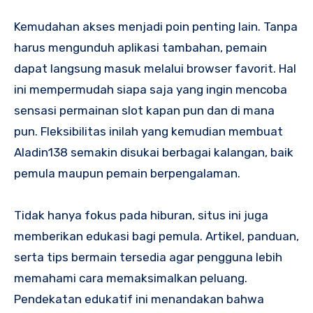
Kemudahan akses menjadi poin penting lain. Tanpa
harus mengunduh aplikasi tambahan, pemain
dapat langsung masuk melalui browser favorit. Hal
ini mempermudah siapa saja yang ingin mencoba
sensasi permainan slot kapan pun dan di mana
pun. Fleksibilitas inilah yang kemudian membuat
Aladin138 semakin disukai berbagai kalangan, baik
pemula maupun pemain berpengalaman.
Tidak hanya fokus pada hiburan, situs ini juga
memberikan edukasi bagi pemula. Artikel, panduan,
serta tips bermain tersedia agar pengguna lebih
memahami cara memaksimalkan peluang.
Pendekatan edukatif ini menandakan bahwa