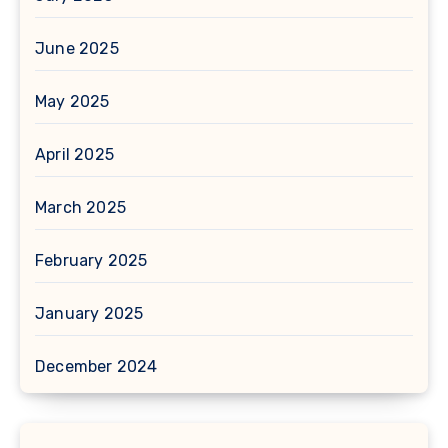
June 2025
May 2025
April 2025
March 2025
February 2025
January 2025
December 2024