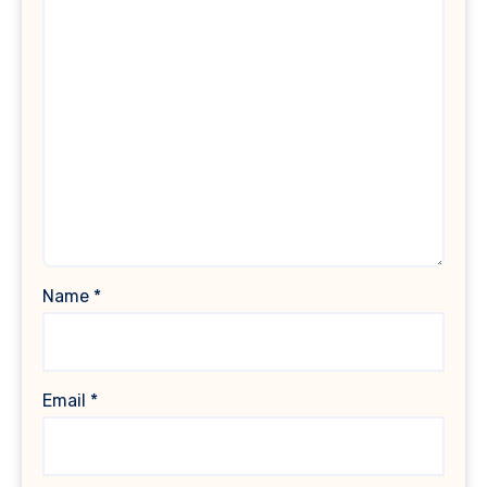
Name
*
Email
*