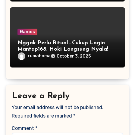
Games
Nggak Perlu Ritual—Cukup Login
Mantap168, Hoki Langsung Nyala!
rumahoma
October 3, 2025
Leave a Reply
Your email address will not be published.
Required fields are marked
*
Comment
*