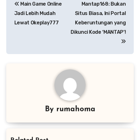
Main Game Online
Mantap168: Bukan
navigation
Jadi Lebih Mudah
Situs Biasa, Ini Portal
Lewat Okeplay777
Keberuntungan yang
Dikunci Kode ‘MANTAP’!
By
rumahoma