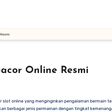
e Resmi
 Gacor Online Resmi
 slot online yang menginginkan pengalaman bermain ter
arkan berbagai jenis permainan dengan tingkat kemenan