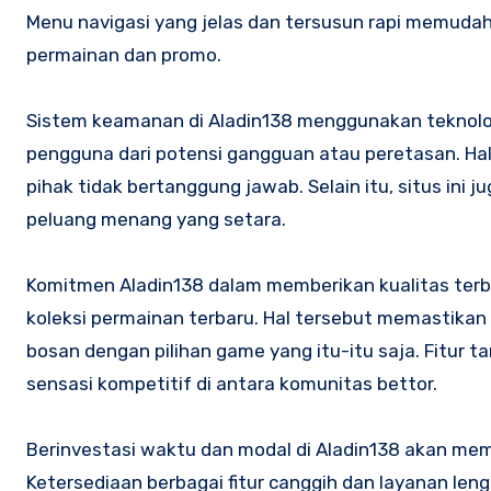
Menu navigasi yang jelas dan tersusun rapi memudah
permainan dan promo.
Sistem keamanan di Aladin138 menggunakan teknolog
pengguna dari potensi gangguan atau peretasan. Hal
pihak tidak bertanggung jawab. Selain itu, situs ini
peluang menang yang setara.
Komitmen Aladin138 dalam memberikan kualitas terba
koleksi permainan terbaru. Hal tersebut memastika
bosan dengan pilihan game yang itu-itu saja. Fitur
sensasi kompetitif di antara komunitas bettor.
Berinvestasi waktu dan modal di Aladin138 akan m
Ketersediaan berbagai fitur canggih dan layanan len