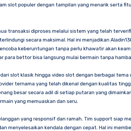
am slot populer dengan tampilan yang menarik serta fit
a transaksi diproses melalui sistem yang telah terverif
rlindungi secara maksimal. Hal ini menjadikan Aladin13
 mencoba keberuntungan tanpa perlu khawatir akan kea
ar para bettor bisa langsung mulai bermain tanpa hamba
ari slot klasik hingga video slot dengan berbagai tema 
vider ternama yang telah dikenal dengan kualitas tinggi
ang besar secara adil di setiap putaran yang dimainkan
ermain yang memuaskan dan seru.
pelanggan yang responsif dan ramah. Tim support siap 
an menyelesaikan kendala dengan cepat. Hal ini membe