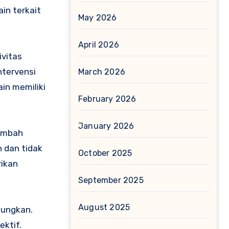
in terkait
May 2026
April 2026
ivitas
ntervensi
March 2026
ain memiliki
February 2026
January 2026
nambah
 dan tidak
October 2025
rikan
September 2025
August 2025
tungkan.
ektif.