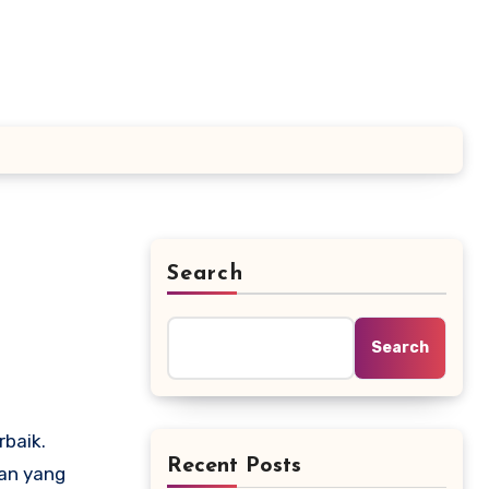
Search
Search
baik.
Recent Posts
gan yang