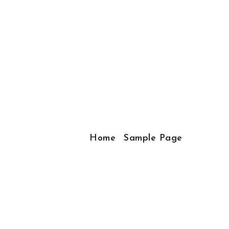
Home
Sample Page