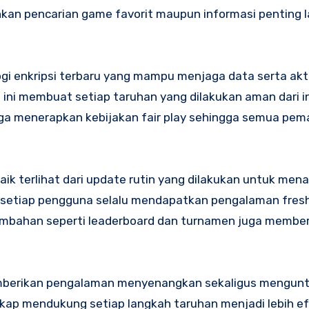
kan pencarian game favorit maupun informasi penting la
i enkripsi terbaru yang mampu menjaga data serta akt
 ini membuat setiap taruhan yang dilakukan aman dari i
 juga menerapkan kebijakan fair play sehingga semua pem
ik terlihat dari update rutin yang dilakukan untuk me
n setiap pengguna selalu mendapatkan pengalaman fresh
 tambahan seperti leaderboard dan turnamen juga membe
emberikan pengalaman menyenangkan sekaligus mengun
gkap mendukung setiap langkah taruhan menjadi lebih ef