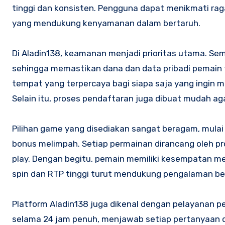
tinggi dan konsisten. Pengguna dapat menikmati rag
yang mendukung kenyamanan dalam bertaruh.
Di Aladin138, keamanan menjadi prioritas utama. Semu
sehingga memastikan dana dan data pribadi pemain te
tempat yang terpercaya bagi siapa saja yang ingin
Selain itu, proses pendaftaran juga dibuat mudah ag
Pilihan game yang disediakan sangat beragam, mulai d
bonus melimpah. Setiap permainan dirancang oleh pro
play. Dengan begitu, pemain memiliki kesempatan men
spin dan RTP tinggi turut mendukung pengalaman b
Platform Aladin138 juga dikenal dengan pelayanan 
selama 24 jam penuh, menjawab setiap pertanyaan d