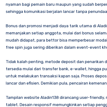
nyaman bagi pemain baru maupun yang sudah berpeng
sehingga komunikasi berjalan lancar tanpa penundaa
Bonus dan promosi menjadi daya tarik utama di Alad
memanjakan setiap anggota, mulai dari bonus selam
mudah didapat, para bettor bisa memperbesar modal
free spin juga sering diberikan dalam event-event 
Tidak kalah penting, metode deposit dan penarikan d
tersedia mulai dari transfer bank, e-wallet, hingga
untuk melakukan transaksi kapan saja. Proses depos
lancar dan efisien. Demikian pula, pencairan kemena
Tampilan website Aladin138 dirancang user-friendly,
tablet. Desain responsif memungkinkan setiap peng