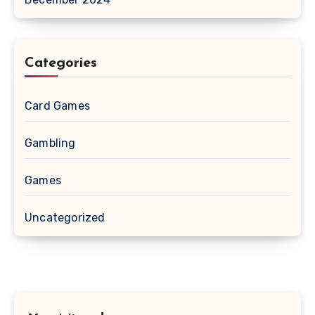
Categories
Card Games
Gambling
Games
Uncategorized