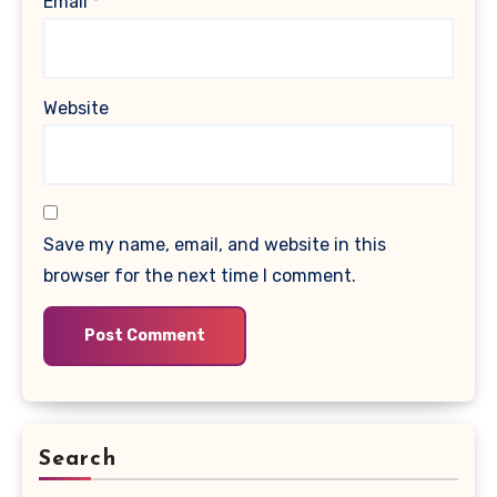
Email
*
Website
Save my name, email, and website in this
browser for the next time I comment.
Search