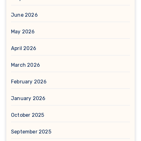
June 2026
May 2026
April 2026
March 2026
February 2026
January 2026
October 2025
September 2025