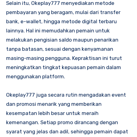
Selain itu, Okeplay777 menyediakan metode
pembayaran yang beragam, mulai dari transfer
bank, e-wallet, hingga metode digital terbaru
lainnya. Hal ini memudahkan pemain untuk
melakukan pengisian saldo maupun penarikan
tanpa batasan, sesuai dengan kenyamanan
masing-masing pengguna. Kepraktisan ini turut
meningkatkan tingkat kepuasan pemain dalam
menggunakan platform.
Okeplay777 juga secara rutin mengadakan event
dan promosi menarik yang memberikan
kesempatan lebih besar untuk meraih
kemenangan. Setiap promo dirancang dengan
syarat yang jelas dan adil, sehingga pemain dapat