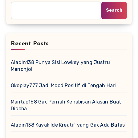
Search
Recent Posts
Aladin138 Punya Sisi Lowkey yang Justru
Menonjol
Okeplay777 Jadi Mood Positif di Tengah Hari
Mantap168 Gak Pernah Kehabisan Alasan Buat
Dicoba
Aladin138 Kayak Ide Kreatif yang Gak Ada Batas