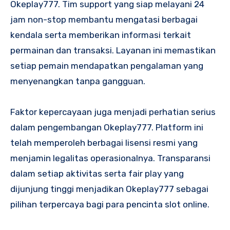
Okeplay777. Tim support yang siap melayani 24
jam non-stop membantu mengatasi berbagai
kendala serta memberikan informasi terkait
permainan dan transaksi. Layanan ini memastikan
setiap pemain mendapatkan pengalaman yang
menyenangkan tanpa gangguan.
Faktor kepercayaan juga menjadi perhatian serius
dalam pengembangan Okeplay777. Platform ini
telah memperoleh berbagai lisensi resmi yang
menjamin legalitas operasionalnya. Transparansi
dalam setiap aktivitas serta fair play yang
dijunjung tinggi menjadikan Okeplay777 sebagai
pilihan terpercaya bagi para pencinta slot online.