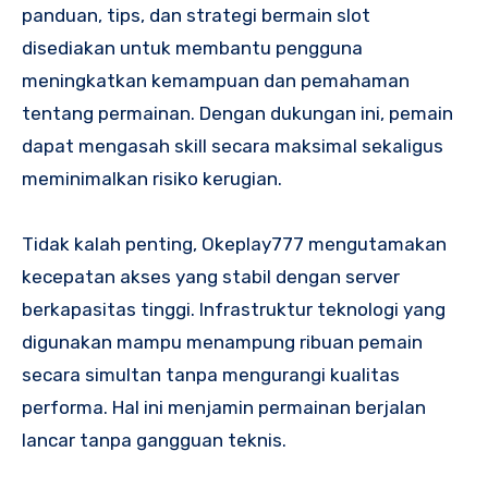
panduan, tips, dan strategi bermain slot
disediakan untuk membantu pengguna
meningkatkan kemampuan dan pemahaman
tentang permainan. Dengan dukungan ini, pemain
dapat mengasah skill secara maksimal sekaligus
meminimalkan risiko kerugian.
Tidak kalah penting, Okeplay777 mengutamakan
kecepatan akses yang stabil dengan server
berkapasitas tinggi. Infrastruktur teknologi yang
digunakan mampu menampung ribuan pemain
secara simultan tanpa mengurangi kualitas
performa. Hal ini menjamin permainan berjalan
lancar tanpa gangguan teknis.