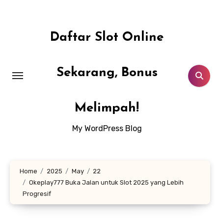
Skip
to
content
Daftar Slot Online
Sekarang, Bonus
Melimpah!
My WordPress Blog
Home
2025
May
22
Okeplay777 Buka Jalan untuk Slot 2025 yang Lebih
Progresif