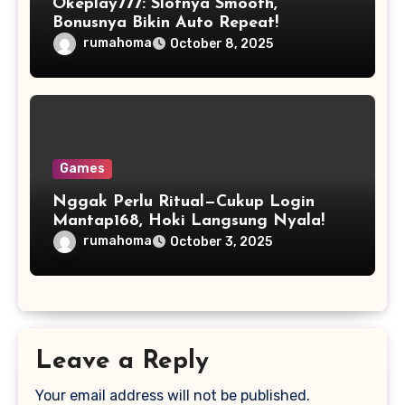
Okeplay777: Slotnya Smooth,
Bonusnya Bikin Auto Repeat!
rumahoma
October 8, 2025
Games
Nggak Perlu Ritual—Cukup Login
Mantap168, Hoki Langsung Nyala!
rumahoma
October 3, 2025
Leave a Reply
Your email address will not be published.