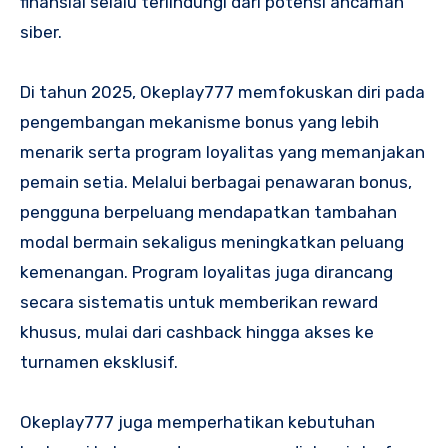
finansial selalu terlindungi dari potensi ancaman
siber.
Di tahun 2025, Okeplay777 memfokuskan diri pada
pengembangan mekanisme bonus yang lebih
menarik serta program loyalitas yang memanjakan
pemain setia. Melalui berbagai penawaran bonus,
pengguna berpeluang mendapatkan tambahan
modal bermain sekaligus meningkatkan peluang
kemenangan. Program loyalitas juga dirancang
secara sistematis untuk memberikan reward
khusus, mulai dari cashback hingga akses ke
turnamen eksklusif.
Okeplay777 juga memperhatikan kebutuhan