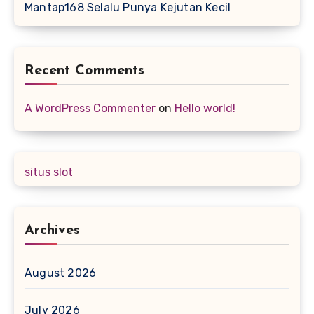
Mantap168 Selalu Punya Kejutan Kecil
Recent Comments
A WordPress Commenter
on
Hello world!
situs slot
Archives
August 2026
July 2026