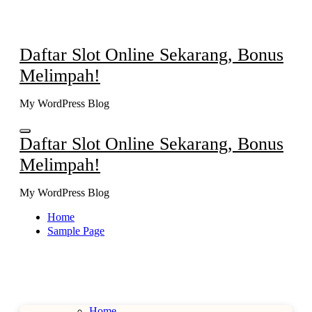
Skip
to
content
Daftar Slot Online Sekarang, Bonus
Melimpah!
My WordPress Blog
Daftar Slot Online Sekarang, Bonus
Melimpah!
My WordPress Blog
Home
Sample Page
Home