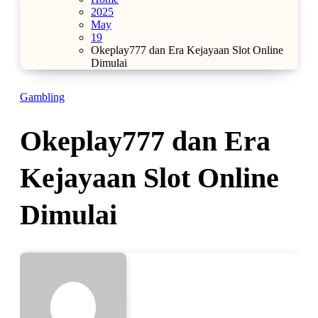
2025
May
19
Okeplay777 dan Era Kejayaan Slot Online
Dimulai
Gambling
Okeplay777 dan Era
Kejayaan Slot Online
Dimulai