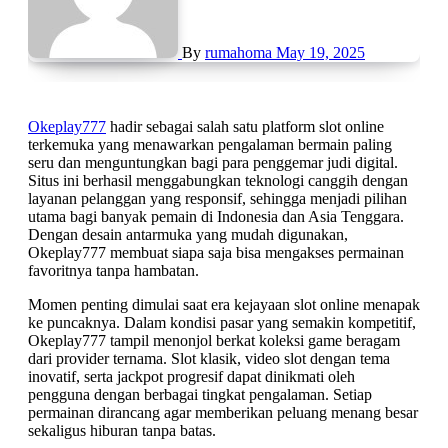
By
rumahoma
May 19, 2025
Okeplay777
hadir sebagai salah satu platform slot online
terkemuka yang menawarkan pengalaman bermain paling
seru dan menguntungkan bagi para penggemar judi digital.
Situs ini berhasil menggabungkan teknologi canggih dengan
layanan pelanggan yang responsif, sehingga menjadi pilihan
utama bagi banyak pemain di Indonesia dan Asia Tenggara.
Dengan desain antarmuka yang mudah digunakan,
Okeplay777 membuat siapa saja bisa mengakses permainan
favoritnya tanpa hambatan.
Momen penting dimulai saat era kejayaan slot online menapak
ke puncaknya. Dalam kondisi pasar yang semakin kompetitif,
Okeplay777 tampil menonjol berkat koleksi game beragam
dari provider ternama. Slot klasik, video slot dengan tema
inovatif, serta jackpot progresif dapat dinikmati oleh
pengguna dengan berbagai tingkat pengalaman. Setiap
permainan dirancang agar memberikan peluang menang besar
sekaligus hiburan tanpa batas.