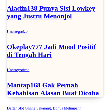
Aladin138 Punya Sisi Lowkey
yang Justru Menonjol
Uncategorized
Okeplay777 Jadi Mood Positif
di Tengah Hari
Uncategorized
Mantap168 Gak Pernah
Kehabisan Alasan Buat Dicoba
Daftar Slot Online Sekarang, Bonus Melimpah!