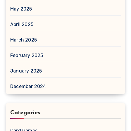
May 2025
April 2025
March 2025
February 2025
January 2025
December 2024
Categories
Card Games