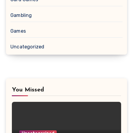
Gambling
Games
Uncategorized
You Missed