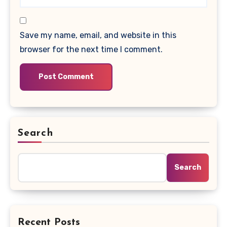
Save my name, email, and website in this
browser for the next time I comment.
Search
Search
Recent Posts