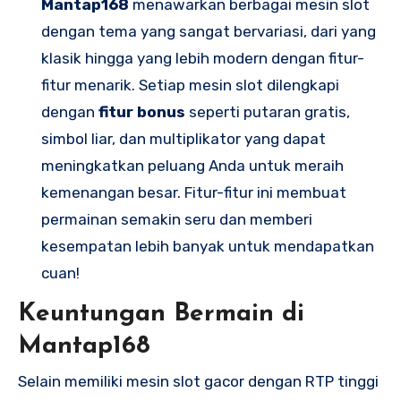
Mantap168
menawarkan berbagai mesin slot
dengan tema yang sangat bervariasi, dari yang
klasik hingga yang lebih modern dengan fitur-
fitur menarik. Setiap mesin slot dilengkapi
dengan
fitur bonus
seperti putaran gratis,
simbol liar, dan multiplikator yang dapat
meningkatkan peluang Anda untuk meraih
kemenangan besar. Fitur-fitur ini membuat
permainan semakin seru dan memberi
kesempatan lebih banyak untuk mendapatkan
cuan!
Keuntungan Bermain di
Mantap168
Selain memiliki mesin slot gacor dengan RTP tinggi