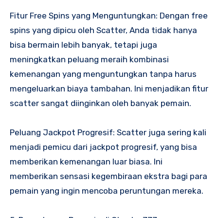
Fitur Free Spins yang Menguntungkan: Dengan free
spins yang dipicu oleh Scatter, Anda tidak hanya
bisa bermain lebih banyak, tetapi juga
meningkatkan peluang meraih kombinasi
kemenangan yang menguntungkan tanpa harus
mengeluarkan biaya tambahan. Ini menjadikan fitur
scatter sangat diinginkan oleh banyak pemain.
Peluang Jackpot Progresif: Scatter juga sering kali
menjadi pemicu dari jackpot progresif, yang bisa
memberikan kemenangan luar biasa. Ini
memberikan sensasi kegembiraan ekstra bagi para
pemain yang ingin mencoba peruntungan mereka.