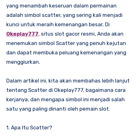
yang menambah keseruan dalam permainan
adalah simbol scatter, yang sering kali menjadi
kunci untuk meraih kemenangan besar. Di
Okeplay777
, situs slot gacor resmi, Anda akan
menemukan simbol Scatter yang penuh kejutan
dan dapat membuka peluang kemenangan yang
menggiurkan.
Dalam artikel ini, kita akan membahas lebih lanjut
tentang Scatter di Okeplay777, bagaimana cara
kerjanya, dan mengapa simbol ini menjadi salah
satu yang paling dinanti oleh pemain slot.
1. Apa Itu Scatter?