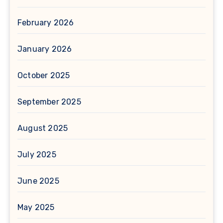
February 2026
January 2026
October 2025
September 2025
August 2025
July 2025
June 2025
May 2025