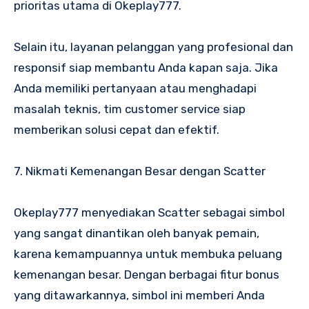
prioritas utama di Okeplay777.
Selain itu, layanan pelanggan yang profesional dan
responsif siap membantu Anda kapan saja. Jika
Anda memiliki pertanyaan atau menghadapi
masalah teknis, tim customer service siap
memberikan solusi cepat dan efektif.
7. Nikmati Kemenangan Besar dengan Scatter
Okeplay777 menyediakan Scatter sebagai simbol
yang sangat dinantikan oleh banyak pemain,
karena kemampuannya untuk membuka peluang
kemenangan besar. Dengan berbagai fitur bonus
yang ditawarkannya, simbol ini memberi Anda