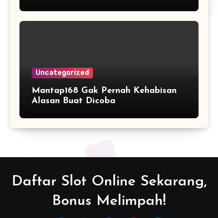
Uncategorized
Mantap168 Gak Pernah Kehabisan
Alasan Buat Dicoba
Daftar Slot Online Sekarang,
Bonus Melimpah!