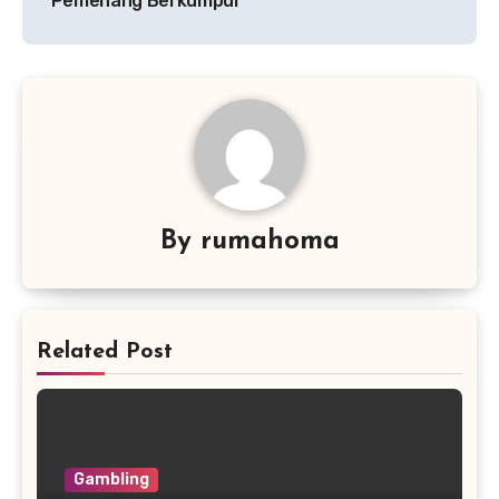
Pemenang Berkumpul
By
rumahoma
Related Post
Gambling