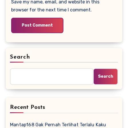
Save my name, email, and website in this
browser for the next time I comment.
Search
Search
Recent Posts
Mantap168 Gak Pernah Terlihat Terlalu Kaku