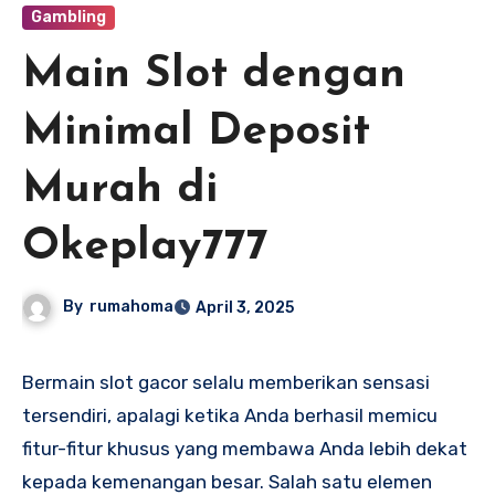
Gambling
Main Slot dengan
Minimal Deposit
Murah di
Okeplay777
By
rumahoma
April 3, 2025
Bermain slot gacor selalu memberikan sensasi
tersendiri, apalagi ketika Anda berhasil memicu
fitur-fitur khusus yang membawa Anda lebih dekat
kepada kemenangan besar. Salah satu elemen