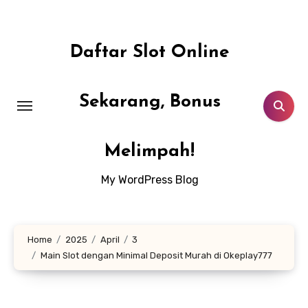
Skip
to
content
Daftar Slot Online
Sekarang, Bonus
Melimpah!
My WordPress Blog
Home
2025
April
3
Main Slot dengan Minimal Deposit Murah di Okeplay777