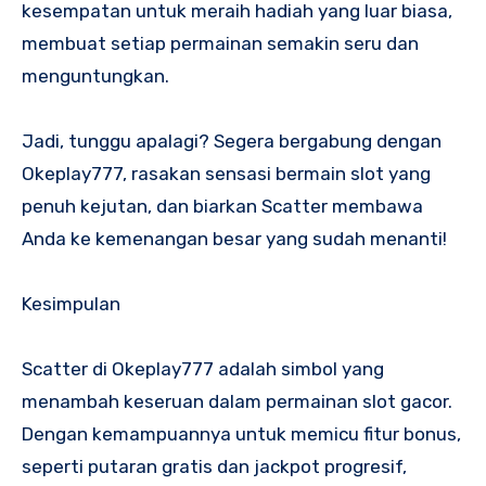
kesempatan untuk meraih hadiah yang luar biasa,
membuat setiap permainan semakin seru dan
menguntungkan.
Jadi, tunggu apalagi? Segera bergabung dengan
Okeplay777, rasakan sensasi bermain slot yang
penuh kejutan, dan biarkan Scatter membawa
Anda ke kemenangan besar yang sudah menanti!
Kesimpulan
Scatter di Okeplay777 adalah simbol yang
menambah keseruan dalam permainan slot gacor.
Dengan kemampuannya untuk memicu fitur bonus,
seperti putaran gratis dan jackpot progresif,