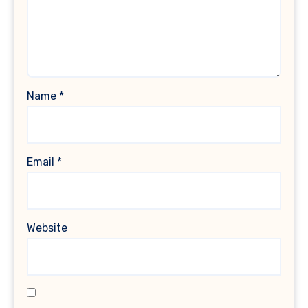
Name
*
Email
*
Website