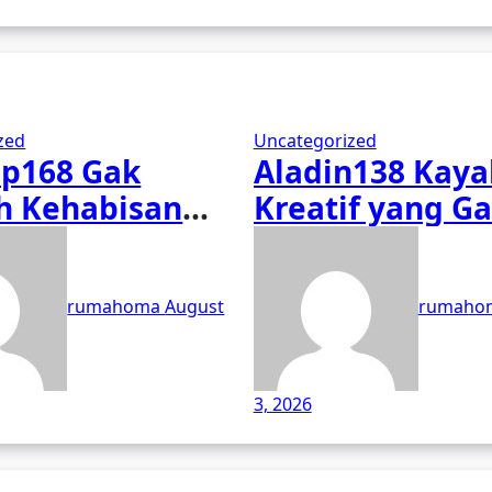
zed
Uncategorized
p168 Gak
Aladin138 Kaya
h Kehabisan
Kreatif yang G
n Buat Dicoba
Batas
rumahoma
August
rumaho
3, 2026