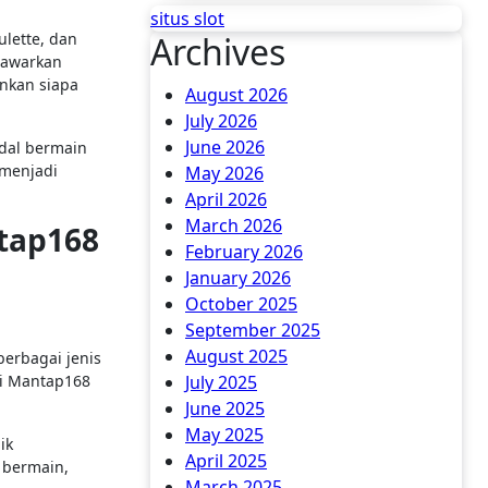
situs slot
ulette, dan
Archives
nawarkan
nkan siapa
August 2026
July 2026
June 2026
dal bermain
 menjadi
May 2026
April 2026
March 2026
tap168
February 2026
January 2026
October 2025
September 2025
August 2025
erbagai jenis
di Mantap168
July 2025
June 2025
May 2025
ik
April 2025
 bermain,
March 2025