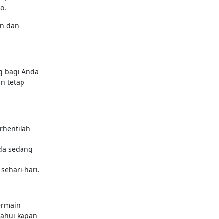
o.
in dan
g bagi Anda
n tetap
rhentilah
nda sedang
ehari-hari.
ermain
tahui kapan