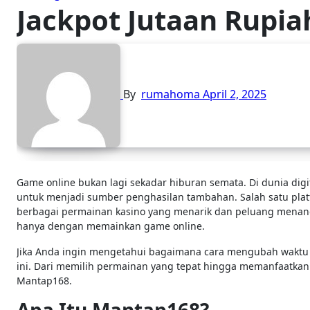
Jackpot Jutaan Rupia
By
rumahoma
April 2, 2025
Game online bukan lagi sekadar hiburan semata. Di dunia digital saat ini, banyak orang yang mulai melihat potensi besar dari game online
untuk menjadi sumber penghasilan tambahan. Salah satu pl
berbagai permainan kasino yang menarik dan peluang mena
hanya dengan memainkan game online.
Jika Anda ingin mengetahui bagaimana cara mengubah waktu
ini. Dari memilih permainan yang tepat hingga memanfaatkan 
Mantap168.