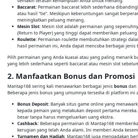
semakin terasah kemampuan Anda untuk menang.
Baccarat
: Permainan baccarat lebih sederhana dibandingka
atau hasil “tie”. Meskipun keberuntungan sangat berper
meningkatkan peluang menang.
Mesin Slot
: Mesin slot adalah permainan yang sepenuh
(Return to Player) yang tinggi dapat memberikan peluan
Roulette
: Permainan roulette membutuhkan strategi d
hasil permainan ini, Anda dapat mencoba berbagai jeni
Pilih permainan yang Anda kuasai atau yang paling menarik 
yang lebih sederhana seperti baccarat atau mesin slot sebel
2. Manfaatkan Bonus dan Promosi
Mantap168 sering kali menawarkan berbagai jenis
bonus
dan
Beberapa jenis bonus yang umumnya tersedia di platform ini a
Bonus Deposit
: Banyak situs game online yang menawar
kepada pemain yang melakukan deposit pertama mereka
besar tanpa harus mengeluarkan uang ekstra.
Cashback
: Beberapa permainan di Mantap168 memberik
kerugian yang telah Anda alami. Ini memberi Anda kese
Turnamen dan Hadiah
: Mantap168 juga mengadakan ber