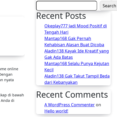
Search
Recent Posts
Okeplay777 Jadi Mood Positif di
Tengah Hari
Mantap168 Gak Pernah
Kehabisan Alasan Buat Dicoba
Aladin138 Kayak Ide Kreatif yang
Gak Ada Batas
Mantap168 Selalu Punya Kejutan
Kecil
 Dengan
Aladin138 Gak Takut Tampil Beda
n nyata
dari Kebanyakan
Recent Comments
gkap di bawah
 Anda di
A WordPress Commenter
on
Hello world!