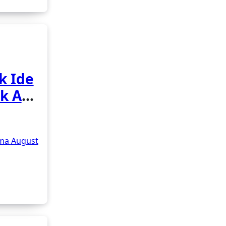
k Ide
ak Ada
ma
August