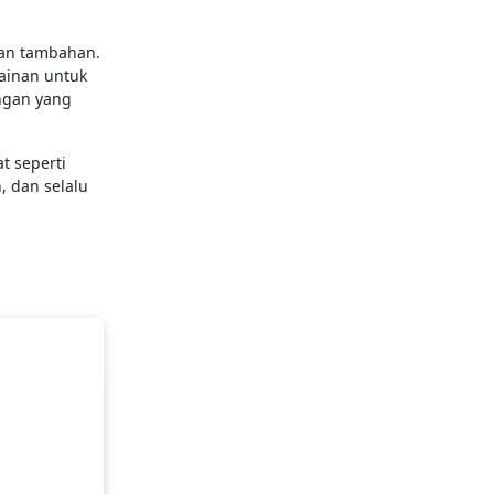
an tambahan.
mainan untuk
ngan yang
t seperti
 dan selalu