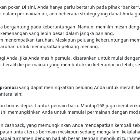
n poker. Di sini, Anda hanya perlu bertaruh pada pihak “banker”, 
an dalam permainan ini, ada beberapa strategi yang dapat Anda g
nya bergantung pada keberuntungan. Namun, memilih mesin deng
g kemenangan yang lebih besar dalam jangka panjang.
alam menempatkan taruhan. Meskipun peluang keberuntungan me
s taruhan untuk meningkatkan peluang menang.
bagi Anda. Jika Anda masih pemula, disarankan untuk mulai deng
um beralih ke permainan yang membutuhkan keterampilan lebih, sep
promosi
yang dapat meningkatkan peluang Anda untuk meraih k
ntara lain:
kan bonus deposit untuk pemain baru. Mantap168 juga memberik
. Ini memungkinkan Anda untuk memulai permainan dengan modal
an cashback, yang memungkinkan Anda mendapatkan kembali seb
mpatan untuk terus bermain meskipun sedang mengalami kekalaha
bagai turnamen dengan hadiah besar. Dengan mengikuti turname