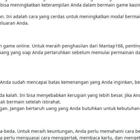
 bisa meningkatkan keterampilan Anda dalam bermain game kasin
an. Ini adalah cara yang cerdas untuk meningkatkan modal berma
luaran Anda.
am game online. Untuk meraih penghasilan dari Mantap168, pentin
uang yang siap Anda pertaruhkan sebelum memulai permainan da
 Anda sudah mencapai batas kemenangan yang Anda inginkan, be
a kalah. Ini bisa menyebabkan kerugian yang lebih besar. Jika A
li bermain setelah istirahat.
an. Jangan bertaruh uang yang Anda butuhkan untuk kebutuhan s
eda-beda. Untuk meraih keuntungan, Anda perlu memahami cara b
nda perlu menguasai cara menggertak, membaca kartu, dan menge