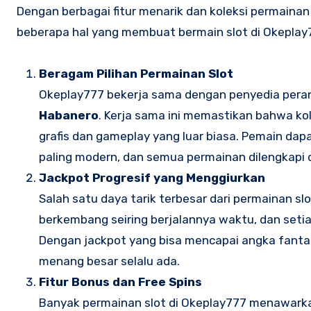
Dengan berbagai fitur menarik dan koleksi permainan
beberapa hal yang membuat bermain slot di Okeplay
Beragam Pilihan Permainan Slot
Okeplay777 bekerja sama dengan penyedia pera
Habanero
. Kerja sama ini memastikan bahwa kol
grafis dan gameplay yang luar biasa. Pemain dap
paling modern, dan semua permainan dilengkapi 
Jackpot Progresif yang Menggiurkan
Salah satu daya tarik terbesar dari permainan slo
berkembang seiring berjalannya waktu, dan seti
Dengan jackpot yang bisa mencapai angka fantas
menang besar selalu ada.
Fitur Bonus dan Free Spins
Banyak permainan slot di Okeplay777 menawarka