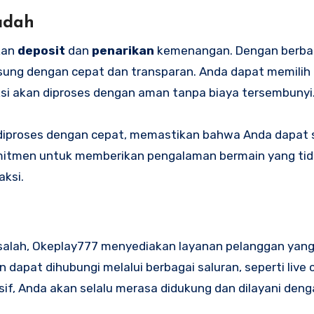
udah
kan
deposit
dan
penarikan
kemenangan. Dengan berba
gsung dengan cepat dan transparan. Anda dapat memili
si akan diproses dengan aman tanpa biaya tersembunyi
diproses dengan cepat, memastikan bahwa Anda dapat 
omitmen untuk memberikan pengalaman bermain yang ti
aksi.
salah, Okeplay777 menyediakan layanan pelanggan yang
pat dihubungi melalui berbagai saluran, seperti live c
f, Anda akan selalu merasa didukung dan dilayani denga