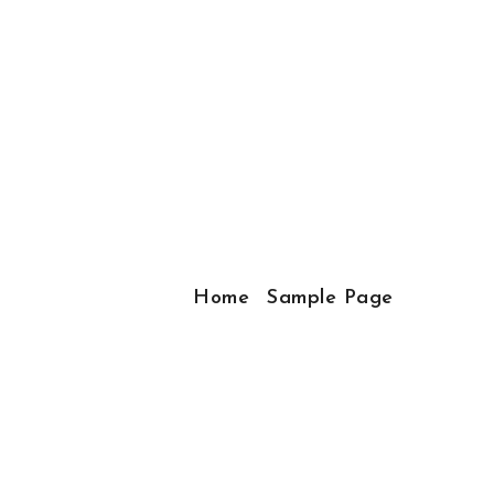
Home
Sample Page