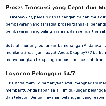
Proses Transaksi yang Cepat dan M
Di Okeplay777, pemain dapat dengan mudah melaku
pembayaran yang tersedia, proses transaksi berlan
pembayaran yang paling nyaman, dan semua transak
Setelah menang, penarikan kemenangan Anda akan 
menikmati hasil jerih payah Anda. Okeplay777 berk
menyenangkan tetapi juga bebas dari masalah trans
Layanan Pelanggan 24/7
Jika Anda memiliki pertanyaan atau menghadapi ma
membantu Anda kapan saja. Tim dukungan pelanggan da
dan telepon. Dengan layanan pelanggan yang responsi