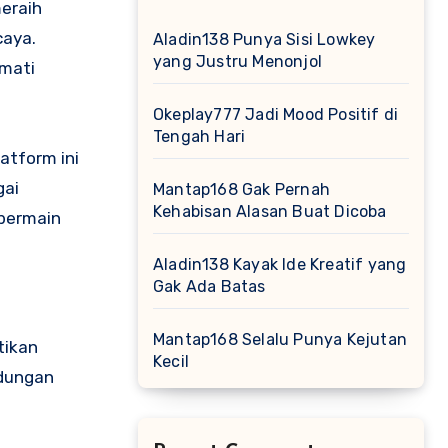
caya.
Aladin138 Punya Sisi Lowkey
yang Justru Menonjol
kmati
Okeplay777 Jadi Mood Positif di
Tengah Hari
atform ini
gai
Mantap168 Gak Pernah
Kehabisan Alasan Buat Dicoba
 bermain
Aladin138 Kayak Ide Kreatif yang
Gak Ada Batas
Mantap168 Selalu Punya Kejutan
tikan
Kecil
ndungan