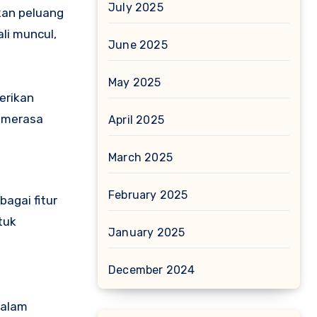
July 2025
kan peluang
li muncul,
June 2025
May 2025
erikan
 merasa
April 2025
.
March 2025
February 2025
agai fitur
tuk
January 2025
December 2024
dalam