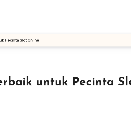
k Pecinta Slot Online
rbaik untuk Pecinta Sl