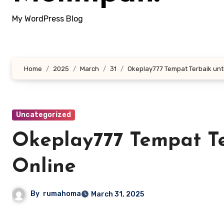
My WordPress Blog
Home
2025
March
31
Okeplay777 Tempat Terbaik untu
Uncategorized
Okeplay777 Tempat Te
Online
By
rumahoma
March 31, 2025