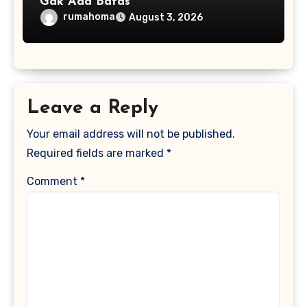
Gak Ada Batas
rumahoma
August 3, 2026
Leave a Reply
Your email address will not be published.
Required fields are marked
*
Comment
*