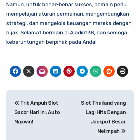
Namun, untuk benar-benar sukses, pemain perlu
mempelajari aturan permainan, mengembangkan
strategi, dan mengelola keuangan mereka dengan
bijak. Selamat bermain di Aladin138, dan semoga
keberuntungan berpihak pada Anda!
Post
Trik Ampuh Slot
Slot Thailand yang
navigation
Gacor Hari Ini, Auto
Lagi Hits Dengan
Maxwin!
Jackpot Besar
Melimpah