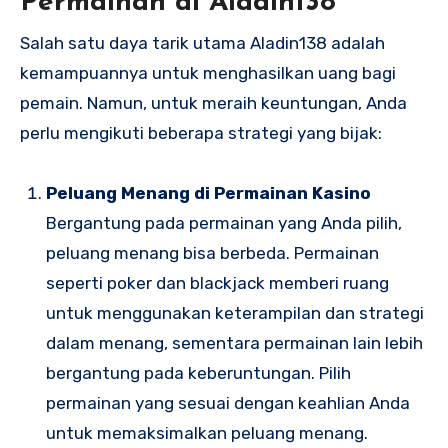
Permainan di Aladin138
Salah satu daya tarik utama Aladin138 adalah
kemampuannya untuk menghasilkan uang bagi
pemain. Namun, untuk meraih keuntungan, Anda
perlu mengikuti beberapa strategi yang bijak:
Peluang Menang di Permainan Kasino
Bergantung pada permainan yang Anda pilih,
peluang menang bisa berbeda. Permainan
seperti poker dan blackjack memberi ruang
untuk menggunakan keterampilan dan strategi
dalam menang, sementara permainan lain lebih
bergantung pada keberuntungan. Pilih
permainan yang sesuai dengan keahlian Anda
untuk memaksimalkan peluang menang.