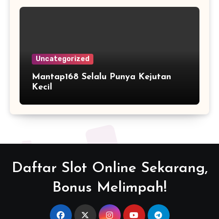
Uncategorized
Mantap168 Selalu Punya Kejutan
Kecil
Daftar Slot Online Sekarang,
Bonus Melimpah!