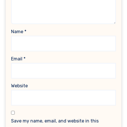
Name
*
Email
*
Website
Save my name, email, and website in this