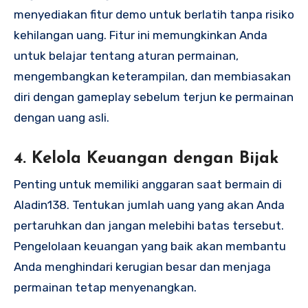
menyediakan fitur demo untuk berlatih tanpa risiko
kehilangan uang. Fitur ini memungkinkan Anda
untuk belajar tentang aturan permainan,
mengembangkan keterampilan, dan membiasakan
diri dengan gameplay sebelum terjun ke permainan
dengan uang asli.
4.
Kelola Keuangan dengan Bijak
Penting untuk memiliki anggaran saat bermain di
Aladin138. Tentukan jumlah uang yang akan Anda
pertaruhkan dan jangan melebihi batas tersebut.
Pengelolaan keuangan yang baik akan membantu
Anda menghindari kerugian besar dan menjaga
permainan tetap menyenangkan.