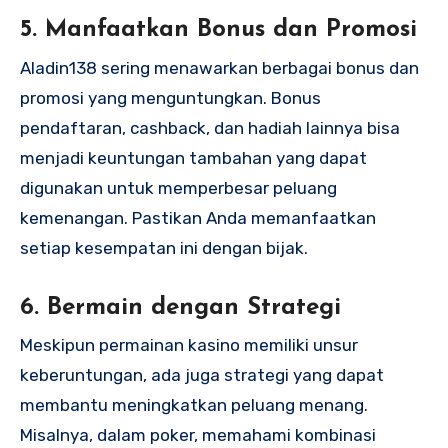
5.
Manfaatkan Bonus dan Promosi
Aladin138 sering menawarkan berbagai bonus dan
promosi yang menguntungkan. Bonus
pendaftaran, cashback, dan hadiah lainnya bisa
menjadi keuntungan tambahan yang dapat
digunakan untuk memperbesar peluang
kemenangan. Pastikan Anda memanfaatkan
setiap kesempatan ini dengan bijak.
6.
Bermain dengan Strategi
Meskipun permainan kasino memiliki unsur
keberuntungan, ada juga strategi yang dapat
membantu meningkatkan peluang menang.
Misalnya, dalam poker, memahami kombinasi