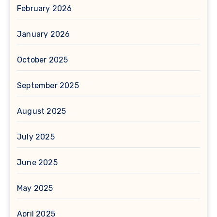
February 2026
January 2026
October 2025
September 2025
August 2025
July 2025
June 2025
May 2025
April 2025