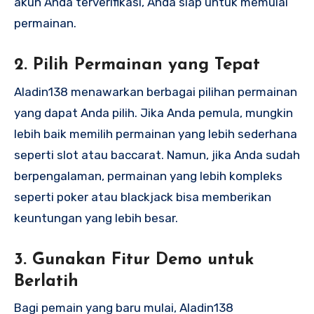
akun Anda terverifikasi, Anda siap untuk memulai
permainan.
2.
Pilih Permainan yang Tepat
Aladin138 menawarkan berbagai pilihan permainan
yang dapat Anda pilih. Jika Anda pemula, mungkin
lebih baik memilih permainan yang lebih sederhana
seperti slot atau baccarat. Namun, jika Anda sudah
berpengalaman, permainan yang lebih kompleks
seperti poker atau blackjack bisa memberikan
keuntungan yang lebih besar.
3.
Gunakan Fitur Demo untuk
Berlatih
Bagi pemain yang baru mulai, Aladin138