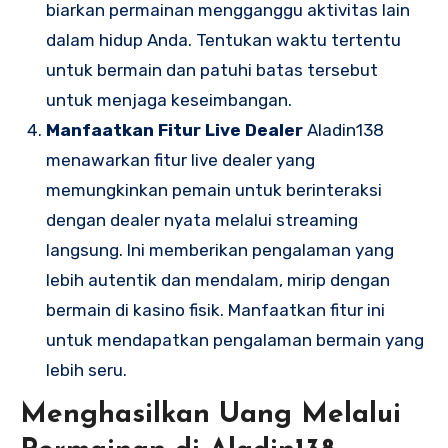
biarkan permainan mengganggu aktivitas lain
dalam hidup Anda. Tentukan waktu tertentu
untuk bermain dan patuhi batas tersebut
untuk menjaga keseimbangan.
Manfaatkan Fitur Live Dealer
Aladin138
menawarkan fitur live dealer yang
memungkinkan pemain untuk berinteraksi
dengan dealer nyata melalui streaming
langsung. Ini memberikan pengalaman yang
lebih autentik dan mendalam, mirip dengan
bermain di kasino fisik. Manfaatkan fitur ini
untuk mendapatkan pengalaman bermain yang
lebih seru.
Menghasilkan Uang Melalui