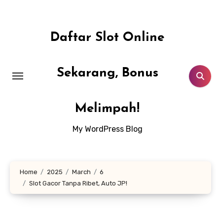
Skip
to
content
Daftar Slot Online
Sekarang, Bonus
Melimpah!
My WordPress Blog
Home
2025
March
6
Slot Gacor Tanpa Ribet, Auto JP!