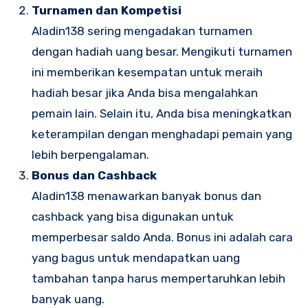
Turnamen dan Kompetisi
Aladin138 sering mengadakan turnamen
dengan hadiah uang besar. Mengikuti turnamen
ini memberikan kesempatan untuk meraih
hadiah besar jika Anda bisa mengalahkan
pemain lain. Selain itu, Anda bisa meningkatkan
keterampilan dengan menghadapi pemain yang
lebih berpengalaman.
Bonus dan Cashback
Aladin138 menawarkan banyak bonus dan
cashback yang bisa digunakan untuk
memperbesar saldo Anda. Bonus ini adalah cara
yang bagus untuk mendapatkan uang
tambahan tanpa harus mempertaruhkan lebih
banyak uang.