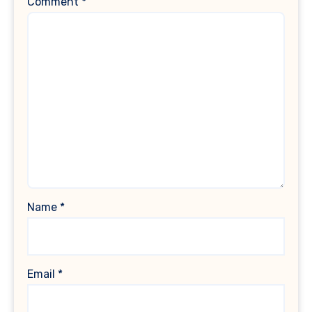
Comment
*
Name
*
Email
*