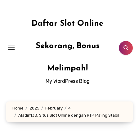
Skip
to
content
Daftar Slot Online
Sekarang, Bonus
Melimpah!
My WordPress Blog
Home
2025
February
4
Aladin138: Situs Slot Online dengan RTP Paling Stabil