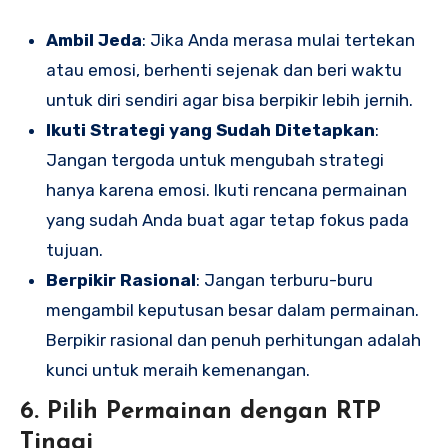
Ambil Jeda
: Jika Anda merasa mulai tertekan
atau emosi, berhenti sejenak dan beri waktu
untuk diri sendiri agar bisa berpikir lebih jernih.
Ikuti Strategi yang Sudah Ditetapkan
:
Jangan tergoda untuk mengubah strategi
hanya karena emosi. Ikuti rencana permainan
yang sudah Anda buat agar tetap fokus pada
tujuan.
Berpikir Rasional
: Jangan terburu-buru
mengambil keputusan besar dalam permainan.
Berpikir rasional dan penuh perhitungan adalah
kunci untuk meraih kemenangan.
6.
Pilih Permainan dengan RTP
Tinggi