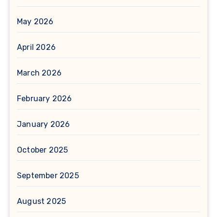
May 2026
April 2026
March 2026
February 2026
January 2026
October 2025
September 2025
August 2025