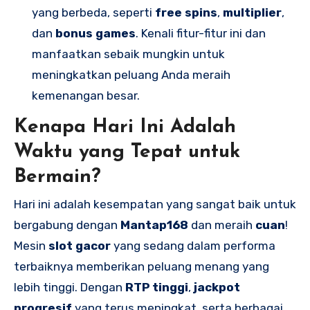
yang berbeda, seperti
free spins
,
multiplier
,
dan
bonus games
. Kenali fitur-fitur ini dan
manfaatkan sebaik mungkin untuk
meningkatkan peluang Anda meraih
kemenangan besar.
Kenapa Hari Ini Adalah
Waktu yang Tepat untuk
Bermain?
Hari ini adalah kesempatan yang sangat baik untuk
bergabung dengan
Mantap168
dan meraih
cuan
!
Mesin
slot gacor
yang sedang dalam performa
terbaiknya memberikan peluang menang yang
lebih tinggi. Dengan
RTP tinggi
,
jackpot
progresif
yang terus meningkat, serta berbagai