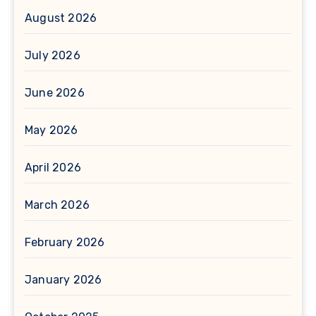
August 2026
July 2026
June 2026
May 2026
April 2026
March 2026
February 2026
January 2026