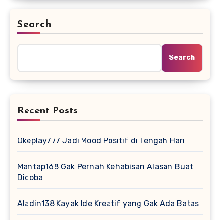
Search
Search
Recent Posts
Okeplay777 Jadi Mood Positif di Tengah Hari
Mantap168 Gak Pernah Kehabisan Alasan Buat
Dicoba
Aladin138 Kayak Ide Kreatif yang Gak Ada Batas