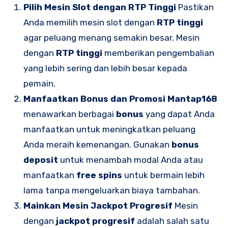
Pilih Mesin Slot dengan RTP Tinggi
Pastikan
Anda memilih mesin slot dengan
RTP tinggi
agar peluang menang semakin besar. Mesin
dengan
RTP tinggi
memberikan pengembalian
yang lebih sering dan lebih besar kepada
pemain.
Manfaatkan Bonus dan Promosi
Mantap168
menawarkan berbagai
bonus
yang dapat Anda
manfaatkan untuk meningkatkan peluang
Anda meraih kemenangan. Gunakan
bonus
deposit
untuk menambah modal Anda atau
manfaatkan
free spins
untuk bermain lebih
lama tanpa mengeluarkan biaya tambahan.
Mainkan Mesin Jackpot Progresif
Mesin
dengan
jackpot progresif
adalah salah satu