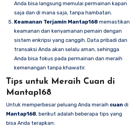
Anda bisa langsung memulai permainan kapan
saja dan di mana saja, tanpa hambatan.
Keamanan Terjamin
Mantap168
memastikan
keamanan dan kenyamanan pemain dengan
sistem enkripsi yang canggih. Data pribadi dan
transaksi Anda akan selalu aman, sehingga
Anda bisa fokus pada permainan dan meraih
kemenangan tanpa khawatir.
Tips untuk Meraih Cuan di
Mantap168
Untuk memperbesar peluang Anda meraih
cuan
di
Mantap168
, berikut adalah beberapa tips yang
bisa Anda terapkan: