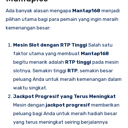
Ada banyak alasan mengapa
Mantap168
menjadi
pilihan utama bagi para pemain yang ingin meraih
kemenangan besar:
Mesin Slot dengan RTP Tinggi
Salah satu
faktor utama yang membuat
Mantap168
begitu menarik adalah
RTP tinggi
pada mesin
slotnya. Semakin tinggi
RTP
, semakin besar
peluang Anda untuk meraih kemenangan dalam
waktu singkat.
Jackpot Progresif yang Terus Meningkat
Mesin dengan
jackpot progresif
memberikan
peluang bagi Anda untuk meraih hadiah besar
yang terus meningkat seiring berjalannya