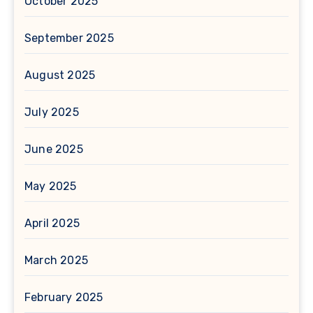
October 2025
September 2025
August 2025
July 2025
June 2025
May 2025
April 2025
March 2025
February 2025