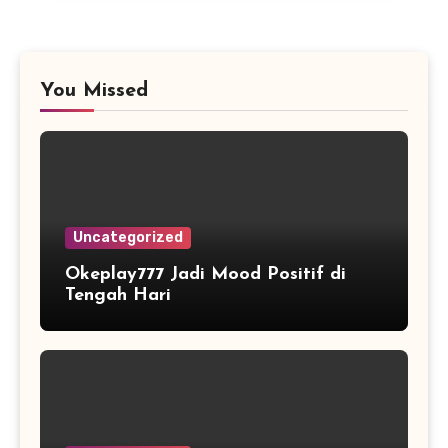
You Missed
Uncategorized
Okeplay777 Jadi Mood Positif di
Tengah Hari