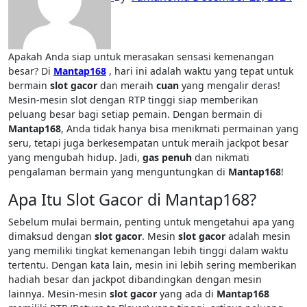
Apakah Anda siap untuk merasakan sensasi kemenangan
besar? Di
Mantap168
, hari ini adalah waktu yang tepat untuk
bermain
slot gacor
dan meraih
cuan
yang mengalir deras!
Mesin-mesin slot dengan RTP tinggi siap memberikan
peluang besar bagi setiap pemain. Dengan bermain di
Mantap168
, Anda tidak hanya bisa menikmati permainan yang
seru, tetapi juga berkesempatan untuk meraih jackpot besar
yang mengubah hidup. Jadi,
gas penuh
dan nikmati
pengalaman bermain yang menguntungkan di
Mantap168
!
Apa Itu Slot Gacor di Mantap168?
Sebelum mulai bermain, penting untuk mengetahui apa yang
dimaksud dengan
slot gacor
. Mesin
slot gacor
adalah mesin
yang memiliki tingkat kemenangan lebih tinggi dalam waktu
tertentu. Dengan kata lain, mesin ini lebih sering memberikan
hadiah besar dan jackpot dibandingkan dengan mesin
lainnya. Mesin-mesin
slot gacor
yang ada di
Mantap168