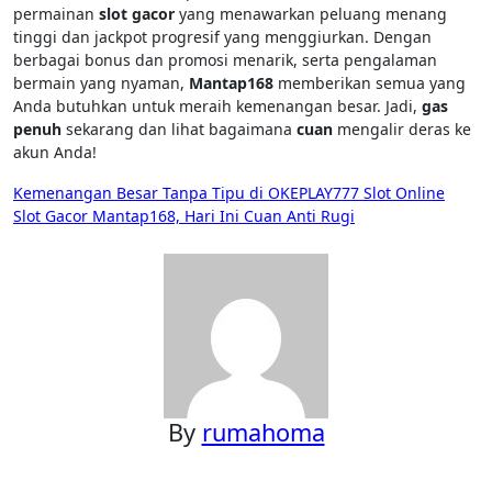
permainan
slot gacor
yang menawarkan peluang menang
tinggi dan jackpot progresif yang menggiurkan. Dengan
berbagai bonus dan promosi menarik, serta pengalaman
bermain yang nyaman,
Mantap168
memberikan semua yang
Anda butuhkan untuk meraih kemenangan besar. Jadi,
gas
penuh
sekarang dan lihat bagaimana
cuan
mengalir deras ke
akun Anda!
Post
Kemenangan Besar Tanpa Tipu di OKEPLAY777 Slot Online
Slot Gacor Mantap168, Hari Ini Cuan Anti Rugi
navigation
By
rumahoma