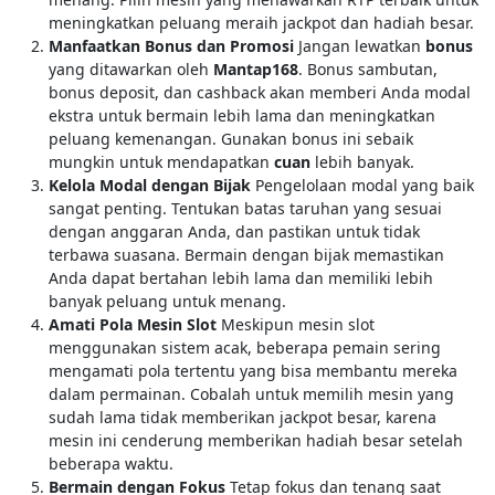
meningkatkan peluang meraih jackpot dan hadiah besar.
Manfaatkan Bonus dan Promosi
Jangan lewatkan
bonus
yang ditawarkan oleh
Mantap168
. Bonus sambutan,
bonus deposit, dan cashback akan memberi Anda modal
ekstra untuk bermain lebih lama dan meningkatkan
peluang kemenangan. Gunakan bonus ini sebaik
mungkin untuk mendapatkan
cuan
lebih banyak.
Kelola Modal dengan Bijak
Pengelolaan modal yang baik
sangat penting. Tentukan batas taruhan yang sesuai
dengan anggaran Anda, dan pastikan untuk tidak
terbawa suasana. Bermain dengan bijak memastikan
Anda dapat bertahan lebih lama dan memiliki lebih
banyak peluang untuk menang.
Amati Pola Mesin Slot
Meskipun mesin slot
menggunakan sistem acak, beberapa pemain sering
mengamati pola tertentu yang bisa membantu mereka
dalam permainan. Cobalah untuk memilih mesin yang
sudah lama tidak memberikan jackpot besar, karena
mesin ini cenderung memberikan hadiah besar setelah
beberapa waktu.
Bermain dengan Fokus
Tetap fokus dan tenang saat