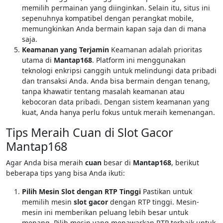
memilih permainan yang diinginkan. Selain itu, situs ini
sepenuhnya kompatibel dengan perangkat mobile,
memungkinkan Anda bermain kapan saja dan di mana
saja.
Keamanan yang Terjamin
Keamanan adalah prioritas
utama di
Mantap168
. Platform ini menggunakan
teknologi enkripsi canggih untuk melindungi data pribadi
dan transaksi Anda. Anda bisa bermain dengan tenang,
tanpa khawatir tentang masalah keamanan atau
kebocoran data pribadi. Dengan sistem keamanan yang
kuat, Anda hanya perlu fokus untuk meraih kemenangan.
Tips Meraih Cuan di Slot Gacor
Mantap168
Agar Anda bisa meraih
cuan
besar di
Mantap168
, berikut
beberapa tips yang bisa Anda ikuti:
Pilih Mesin Slot dengan RTP Tinggi
Pastikan untuk
memilih mesin
slot gacor
dengan RTP tinggi. Mesin-
mesin ini memberikan peluang lebih besar untuk
menang. Pilih mesin yang menawarkan RTP terbaik untuk