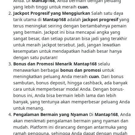
Anda. Di
Mantap168
, Anda bermain dengan peluang
yang lebih tinggi untuk meraih
cuan
.
Jackpot Progresif yang Menggiurkan
Salah satu daya
tarik utama di
Mantap168
adalah
jackpot progresif
yang
terus meningkat seiring dengan bertambahnya pemain
yang bermain. Jackpot ini bisa mencapai angka yang
sangat besar, dan setiap putaran bisa jadi yang terakhir
untuk meraih jackpot tersebut. Jadi, jangan lewatkan
kesempatan untuk mendapatkan hadiah besar hanya
dengan satu putaran!
Bonus dan Promosi Menarik
Mantap168
selalu
menawarkan berbagai
bonus dan promosi
untuk
meningkatkan peluang Anda meraih
cuan
. Dari bonus
sambutan, bonus deposit, hingga cashback, ada banyak
cara untuk memperbesar modal Anda. Dengan bonus-
bonus ini, Anda bisa bermain lebih lama dan lebih
banyak, yang tentunya akan memperbesar peluang Anda
untuk menang.
Pengalaman Bermain yang Nyaman
Di
Mantap168
, Anda
akan menikmati pengalaman bermain yang nyaman dan
mudah. Platform ini dirancang dengan antarmuka yang
ramah pengguna, sehingga Anda dapat dengan mudah