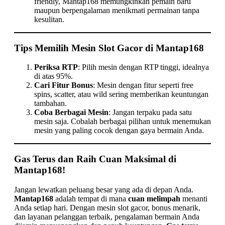
friendly, Mantap168 memungkinkan pemain baru
maupun berpengalaman menikmati permainan tanpa
kesulitan.
Tips Memilih Mesin Slot Gacor di Mantap168
Periksa RTP
: Pilih mesin dengan RTP tinggi, idealnya
di atas 95%.
Cari Fitur Bonus
: Mesin dengan fitur seperti free
spins, scatter, atau wild sering memberikan keuntungan
tambahan.
Coba Berbagai Mesin
: Jangan terpaku pada satu
mesin saja. Cobalah berbagai pilihan untuk menemukan
mesin yang paling cocok dengan gaya bermain Anda.
Gas Terus dan Raih Cuan Maksimal di
Mantap168!
Jangan lewatkan peluang besar yang ada di depan Anda.
Mantap168
adalah tempat di mana
cuan melimpah
menanti
Anda setiap hari. Dengan mesin slot gacor, bonus menarik,
dan layanan pelanggan terbaik, pengalaman bermain Anda