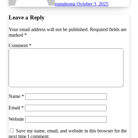
rumahoma
October 3, 2025
Leave a Reply
Your email address will not be published.
Required fields are
marked
*
Comment
*
Name
*
Email
*
Website
Save my name, email, and website in this browser for the
next time I comment.