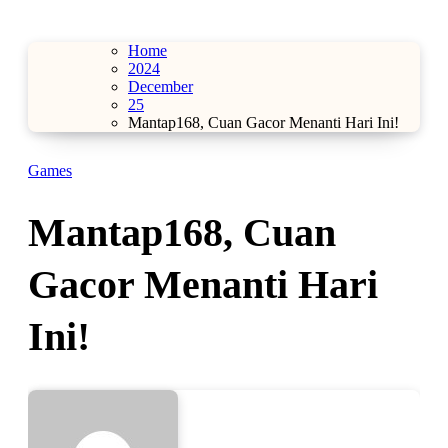
Home
2024
December
25
Mantap168, Cuan Gacor Menanti Hari Ini!
Games
Mantap168, Cuan
Gacor Menanti Hari
Ini!