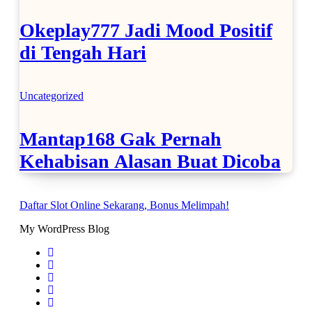
Okeplay777 Jadi Mood Positif
di Tengah Hari
Uncategorized
Mantap168 Gak Pernah
Kehabisan Alasan Buat Dicoba
Daftar Slot Online Sekarang, Bonus Melimpah!
My WordPress Blog