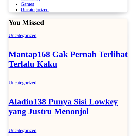
Games
Uncategorized
You Missed
Uncategorized
Mantap168 Gak Pernah Terlihat
Terlalu Kaku
Uncategorized
Aladin138 Punya Sisi Lowkey
yang Justru Menonjol
Uncategorized