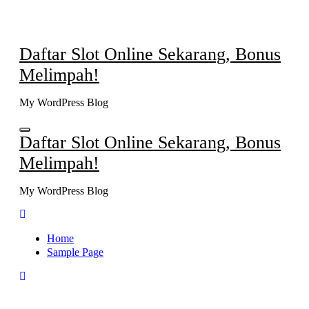
Skip
to
content
Daftar Slot Online Sekarang, Bonus
Melimpah!
My WordPress Blog
Daftar Slot Online Sekarang, Bonus
Melimpah!
My WordPress Blog
Home
Sample Page