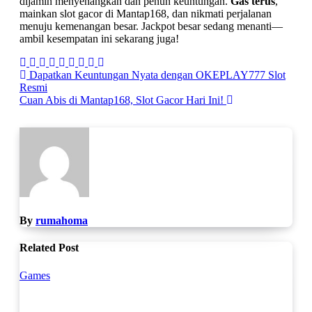
dijamin menyenangkan dan penuh keuntungan.
Gas terus
,
mainkan slot gacor di Mantap168, dan nikmati perjalanan
menuju kemenangan besar. Jackpot besar sedang menanti—
ambil kesempatan ini sekarang juga!
Post
Dapatkan Keuntungan Nyata dengan OKEPLAY777 Slot
Resmi
navigation
Cuan Abis di Mantap168, Slot Gacor Hari Ini!
By
rumahoma
Related Post
Games