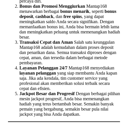
percaya diri.
Bonus dan Promosi Menggiurkan
Mantap168
menawarkan berbagai
bonus menarik
, seperti
bonus
deposit
,
cashback
, dan
free spins
, yang dapat
meningkatkan saldo Anda secara signifikan. Dengan
memanfaatkan bonus ini, Anda bisa bermain lebih lama
dan meningkatkan peluang untuk memenangkan hadiah
besar.
Transaksi Cepat dan Aman
Salah satu keunggulan
Mantap168 adalah kemudahan dalam proses deposit
dan penarikan dana. Semua transaksi diproses dengan
cepat, aman, dan tersedia dalam berbagai metode
pembayaran.
Layanan Pelanggan 24/7
Mantap168 menyediakan
layanan pelanggan
yang siap membantu Anda kapan
saja. Jika ada kendala, tim customer service yang
profesional akan memberikan solusi terbaik secara
cepat dan efisien.
Jackpot Besar dan Progresif
Dengan berbagai pilihan
mesin jackpot progresif, Anda bisa memenangkan
hadiah yang terus bertambah besar. Semakin banyak
pemain yang bergabung, semakin besar pula nilai
jackpot yang bisa Anda dapatkan.